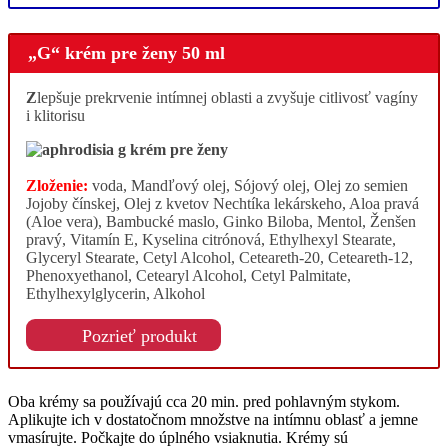
„G“ krém pre ženy 50 ml
Z
lepšuje prekrvenie intímnej oblasti a zvyšuje citlivosť vagíny
i klitorisu
Zloženie:
voda, Mandľový olej, Sójový olej, Olej zo semien
Jojoby čínskej, Olej z kvetov Nechtíka lekárskeho, Aloa pravá
(Aloe vera), Bambucké maslo, Ginko Biloba, Mentol, Ženšen
pravý, Vitamín E, Kyselina citrónová, Ethylhexyl Stearate,
Glyceryl Stearate, Cetyl Alcohol, Ceteareth-20, Ceteareth-12,
Phenoxyethanol, Cetearyl Alcohol, Cetyl Palmitate,
Ethylhexylglycerin, Alkohol
Pozrieť produkt
Oba krémy sa používajú cca 20 min. pred pohlavným stykom.
Aplikujte ich v dostatočnom množstve na intímnu oblasť a jemne
vmasírujte. Počkajte do úplného vsiaknutia. Krémy sú