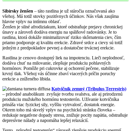
Sibírsky ženšen
– táto rastlina je už stáročia označovaná ako
všehoj. Má totiž stovky pozitívnych účinkov. Nás však zaujíma
hlavne vplyv na intímnu oblasť.
Ženšen je silné afrodiziakum, ktoré odstraňuje prejavy chronickej
únavy a zároveň dodáva energiu na spálňové radovánky. Je to
rastlina, ktorá dokáže minimalizovať riziko skôrnatenia ciev, čím
priamo podporuje aj kvalitu erekcie. Zdravé srdce a cievy sú totiž
jedným z predpokladov pevnej a dostatočne trvácnej erekcie.
Rastlina je cenovo dostupný liek na impotenciu. Lieči neplodnosť,
dodáva chuť na milovanie, zlepšuje produkciu pohlavných
hormónov. Pomôže pri cukrovke aj ochorení pečene, stabilizuje
krvný tlak. Všehoj vás účinne zbaví viacerých príčin poruchy
erekcie a zníženého libida.
Kotvičník zemný (Tribulus Terrestris)
– prírodné anabolikum zvyšuje tvorbu svalstva, ale aj prirodzenú
produkciu mužského hormónu testosterón. Užívanie kotvičníka
prináša viac fyzickej sily, vyššiu vytrvalosť, dostatok energie.
Okrem toho má skvelý vplyv na psychickú stránku človeka –
redukuje negatívne dopady stresu, znižuje pocity napätia, odstraňuje
depresívne nálady a napomáha lepšej relaxácií.
Tento „prírodný testosterón“ zároveň zlepšuje produkciu spermií,