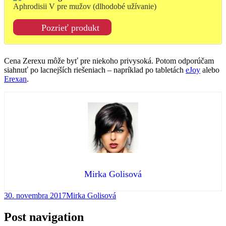
Aphrodisii V pre mužov (dlhodobé užívanie)
Pozrieť produkt
Cena Zerexu môže byť pre niekoho privysoká. Potom odporúčam
siahnuť po lacnejších riešeniach – napríklad po tabletách
eJoy
alebo
Erexan
.
Mirka Golisová
30. novembra 2017
Mirka Golisová
Post navigation