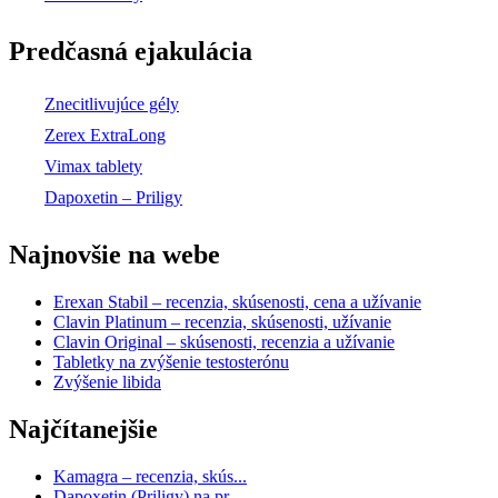
Predčasná ejakulácia
Znecitlivujúce gély
Zerex ExtraLong
Vimax tablety
Dapoxetin – Priligy
Najnovšie na webe
Erexan Stabil – recenzia, skúsenosti, cena a užívanie
Clavin Platinum – recenzia, skúsenosti, užívanie
Clavin Original – skúsenosti, recenzia a užívanie
Tabletky na zvýšenie testosterónu
Zvýšenie libida
Najčítanejšie
Kamagra – recenzia, skús...
Dapoxetin (Priligy) na pr...