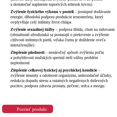
a dostatočné naplnenie toporivých teliesok krvou)
Zvýšenie fyzického výkonu v posteli
– postupné dodávanie
energie, dlhodobá podpora produkcie testosterónu, ktorý
ovplyvňuje celý intímny život chlapa
Zvýšenie sexuálnej túžby
– podpora libida, chuti na milovanie
(obsiahnuté afrodiziaká sa postarajú o prekrvenie a zvýšenie
citlivosti intímnych partií, vďaka čomu je dráždenie oveľa
intenzívnejšie)
Zlepšenie plodnosti
– nenáročný spôsob zvýšenia počtu
a pohyblivosti mužských spermií rieši vážny problém
neplodnosti
Zlepšenie celkovej fyzickej aj psychickej kondície
–
zvýšenie imunity a odolnosti organizmu, antioxidačné účinky,
redukcia dopadu stresu a ostatných negatívnych duševných
pocitov, podpora zdravia prostaty, pečene, srdca a mozgu
Pozrieť produkt