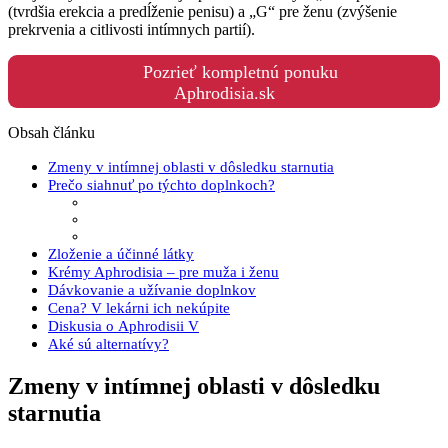
(tvrdšia erekcia a predĺženie penisu) a „G“ pre ženu (zvýšenie
prekrvenia a citlivosti intímnych partií).
Pozrieť kompletnú ponuku
Aphrodisia.sk
Obsah článku
Zmeny v intímnej oblasti v dôsledku starnutia
Prečo siahnuť po týchto doplnkoch?
Zloženie a účinné látky
Krémy Aphrodisia – pre muža i ženu
Dávkovanie a užívanie doplnkov
Cena? V lekárni ich nekúpite
Diskusia o Aphrodisii V
Aké sú alternatívy?
Zmeny v intímnej oblasti v dôsledku
starnutia