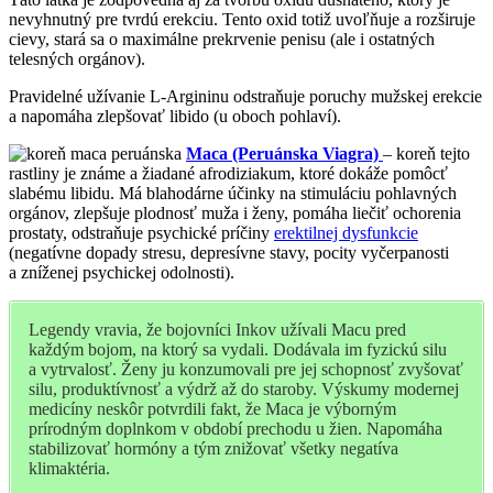
nevyhnutný pre tvrdú erekciu. Tento oxid totiž uvoľňuje a rozširuje
cievy, stará sa o maximálne prekrvenie penisu (ale i ostatných
telesných orgánov).
Pravidelné užívanie L-Argininu odstraňuje poruchy mužskej erekcie
a napomáha zlepšovať libido (u oboch pohlaví).
Maca (Peruánska Viagra)
– koreň tejto
rastliny je známe a žiadané afrodiziakum, ktoré dokáže pomôcť
slabému libidu. Má blahodárne účinky na stimuláciu pohlavných
orgánov, zlepšuje plodnosť muža i ženy, pomáha liečiť ochorenia
prostaty, odstraňuje psychické príčiny
erektilnej dysfunkcie
(negatívne dopady stresu, depresívne stavy, pocity vyčerpanosti
a zníženej psychickej odolnosti).
Legendy vravia, že bojovníci Inkov užívali Macu pred
každým bojom, na ktorý sa vydali. Dodávala im fyzickú silu
a vytrvalosť. Ženy ju konzumovali pre jej schopnosť zvyšovať
silu, produktívnosť a výdrž až do staroby. Výskumy modernej
medicíny neskôr potvrdili fakt, že Maca je výborným
prírodným doplnkom v období prechodu u žien. Napomáha
stabilizovať hormóny a tým znižovať všetky negatíva
klimaktéria.