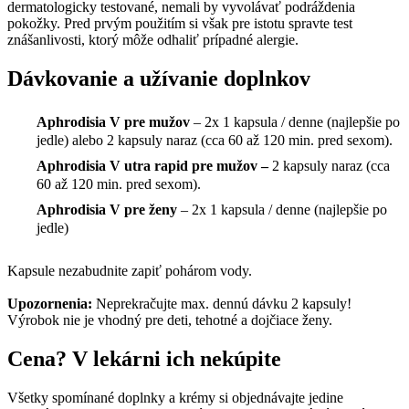
dermatologicky testované, nemali by vyvolávať podráždenia
pokožky. Pred prvým použitím si však pre istotu spravte test
znášanlivosti, ktorý môže odhaliť prípadné alergie.
Dávkovanie a užívanie doplnkov
Aphrodisia V pre mužov
– 2x 1 kapsula / denne (najlepšie po
jedle) alebo 2 kapsuly naraz (cca 60 až 120 min. pred sexom).
Aphrodisia V utra rapid pre mužov –
2 kapsuly naraz (cca
60 až 120 min. pred sexom).
Aphrodisia V pre ženy
– 2x 1 kapsula / denne (najlepšie po
jedle)
Kapsule nezabudnite zapiť pohárom vody.
Upozornenia:
Neprekračujte max. dennú dávku 2 kapsuly!
Výrobok nie je vhodný pre deti, tehotné a dojčiace ženy.
Cena? V lekárni ich nekúpite
Všetky spomínané doplnky a krémy si objednávajte jedine