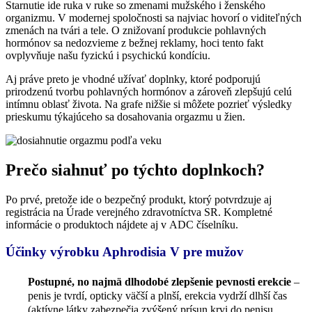
Starnutie ide ruka v ruke so zmenami mužského i ženského
organizmu. V modernej spoločnosti sa najviac hovorí o viditeľných
zmenách na tvári a tele. O znižovaní produkcie pohlavných
hormónov sa nedozvieme z bežnej reklamy, hoci tento fakt
ovplyvňuje našu fyzickú i psychickú kondíciu.
Aj práve preto je vhodné užívať doplnky, ktoré podporujú
prirodzenú tvorbu pohlavných hormónov a zároveň zlepšujú celú
intímnu oblasť života. Na grafe nižšie si môžete pozrieť výsledky
prieskumu týkajúceho sa dosahovania orgazmu u žien.
Prečo siahnuť po týchto doplnkoch?
Po prvé, pretože ide o bezpečný produkt, ktorý potvrdzuje aj
registrácia na Úrade verejného zdravotníctva SR. Kompletné
informácie o produktoch nájdete aj v ADC číselníku.
Účinky výrobku Aphrodisia V pre mužov
Postupné, no najmä dlhodobé zlepšenie pevnosti erekcie
–
penis je tvrdí, opticky väčší a plnší, erekcia vydrží dlhší čas
(aktívne látky zabezpečia zvýšený prísun krvi do penisu