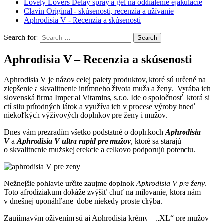
Lovely Lovers Delay spray a gél na oddialenie ejakulácie
Clavin Original - skúsenosti, recenzia a užívanie
Aphrodisia V - Recenzia a skúsenosti
Search for:
Aphrodisia V – Recenzia a skúsenosti
Aphrodisia V je názov celej palety produktov, ktoré sú určené na
zlepšenie a skvalitnenie intímneho života muža a ženy. Vyrába ich
slovenská firma Imperial Vitamins, s.r.o. Ide o spoločnosť, ktorá si
ctí silu prírodných látok a využíva ich v procese výroby hneď
niekoľkých výživových doplnkov pre ženy i mužov.
Dnes vám prezradím všetko podstatné o doplnkoch
Aphrodisia
V
a
Aphrodisia V ultra rapid
pre mužov
, ktoré sa starajú
o skvalitnenie mužskej erekcie a celkovo podporujú potenciu.
Nežnejšie pohlavie určite zaujme doplnok
Aphrodisia V pre ženy
.
Toto afrodiziakum dokáže zvýšiť chuť na milovanie, ktorá nám
v dnešnej uponáhľanej dobe niekedy proste chýba.
Zaujímavým oživením sú aj Aphrodisia krémy – „XL“ pre mužov