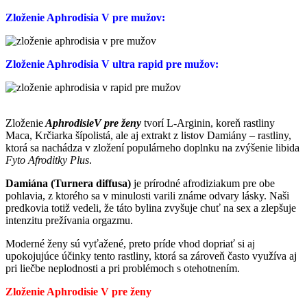
Zloženie Aphrodisia V pre mužov:
Zloženie Aphrodisia V ultra rapid pre mužov:
Zloženie
AphrodisieV pre ženy
tvorí L-Arginin, koreň rastliny
Maca, Krčiarka šípolistá, ale aj extrakt z listov Damiány – rastliny,
ktorá sa nachádza v zložení populárneho doplnku na zvýšenie libida
Fyto Afroditky Plus
.
Damiána (Turnera diffusa)
je prírodné afrodiziakum pre obe
pohlavia, z ktorého sa v minulosti varili známe odvary lásky. Naši
predkovia totiž vedeli, že táto bylina zvyšuje chuť na sex a zlepšuje
intenzitu prežívania orgazmu.
Moderné ženy sú vyťažené, preto príde vhod dopriať si aj
upokojujúce účinky tento rastliny, ktorá sa zároveň často využíva aj
pri liečbe neplodnosti a pri problémoch s otehotnením.
Zloženie Aphrodisie V pre ženy