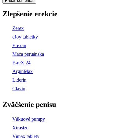
Zlepšenie erekcie
Zerex
eJoy tabletky
Erexan
Maca peruánska
E-reX 24
ArginMax
Liderin
Clavin
Zväčšenie penisu
Vákuové pumpy
Xtrasize
Vimax tablety