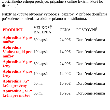
z oficiálneho eshopu predajcu, prípadne z online lekární, ktoré ho
distribuujú.
Nikdy nekupujte otvorený výrobok z bazárov. V prípade doručenia
poškodeného balenia sa obráťte priamo na distribútora.
VEĽKOSŤ
PRODUKT
CENA
POŠTOVNÉ
BALENIA
Aphrodisia V pre
60 kapsúl
24,90€
Doručenie zdarma
mužov
Aphrodisia
V ultra rapid pre
10 kapsúl
14,90€
Doručenie zdarma
mužov
Aphrodisia V pre
60 kapsúl
24,90€
Doručenie zdarma
ženy
Aphrodisia V pre
10 kapsúl
14,90€
Doručenie zdarma
ženy
Aphrodisia „G“
50 ml
16,90€
Doručenie zdarma
krém pre ženy
Aphrodisia „XL“
50 ml
16,90€
Doručenie zdarma
krém pre mužov