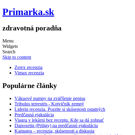
Primarka.sk
zdravotná poradňa
Menu
Widgets
Search
Skip to content
Zerex recenzia
Vimax recenzia
Populárne články
Vákuové pumpy na zväčšenie penisu
Tribulus terrestris - Kotvičník zemný
Liderin recenzia. Pozrite si skúsenosti ostatných
Predčasná ejakulácia
Viagra v lekárni bez receptu. Kde sa dá zohnať
Dapoxetin (Priligy) na predčasnú ejakuláciu
Kamagra – recenzia, skúsenosti a diskusia