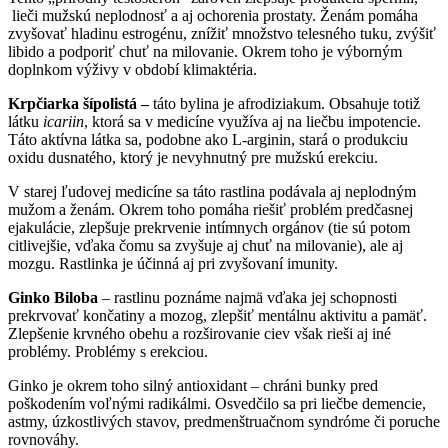
lieči mužskú neplodnosť a aj ochorenia prostaty. Ženám pomáha
zvyšovať hladinu estrogénu, znížiť množstvo telesného tuku, zvýšiť
libido a podporiť chuť na milovanie. Okrem toho je výborným
doplnkom výživy v období klimaktéria.
Krpčiarka šípolistá –
táto bylina je afrodiziakum. Obsahuje totiž
látku
icariin
, ktorá sa v medicíne využíva aj na liečbu impotencie.
Táto aktívna látka sa, podobne ako L-arginin, stará o produkciu
oxidu dusnatého, ktorý je nevyhnutný pre mužskú erekciu.
V starej ľudovej medicíne sa táto rastlina podávala aj neplodným
mužom a ženám. Okrem toho pomáha riešiť problém predčasnej
ejakulácie, zlepšuje prekrvenie intímnych orgánov (tie sú potom
citlivejšie, vďaka čomu sa zvyšuje aj chuť na milovanie), ale aj
mozgu. Rastlinka je účinná aj pri zvyšovaní imunity.
Ginko Biloba
– rastlinu poznáme najmä vďaka jej schopnosti
prekrvovať končatiny a mozog, zlepšiť mentálnu aktivitu a pamäť.
Zlepšenie krvného obehu a rozširovanie ciev však rieši aj iné
problémy. Problémy s erekciou.
Ginko je okrem toho silný antioxidant – chráni bunky pred
poškodením voľnými radikálmi. Osvedčilo sa pri liečbe demencie,
astmy, úzkostlivých stavov, predmenštruačnom syndróme či poruche
rovnováhy.