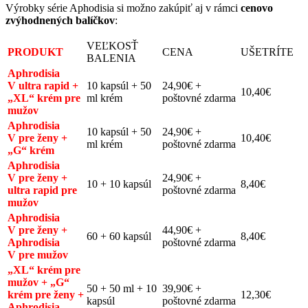
Výrobky série Aphodisia si možno zakúpiť aj v rámci
cenovo
zvýhodnených balíčkov
:
VEĽKOSŤ
PRODUKT
CENA
UŠETRÍTE
BALENIA
Aphrodisia
V ultra rapid +
10 kapsúl + 50
24,90€ +
10,40€
„XL“ krém pre
ml krém
poštovné zdarma
mužov
Aphrodisia
10 kapsúl + 50
24,90€ +
V pre ženy +
10,40€
ml krém
poštovné zdarma
„G“ krém
Aphrodisia
V pre ženy +
24,90€ +
10 + 10 kapsúl
8,40€
ultra rapid pre
poštovné zdarma
mužov
Aphrodisia
V pre ženy +
44,90€ +
60 + 60 kapsúl
8,40€
Aphrodisia
poštovné zdarma
V pre mužov
„XL“ krém pre
mužov + „G“
50 + 50 ml + 10
39,90€ +
krém pre ženy +
12,30€
kapsúl
poštovné zdarma
Aphrodisia