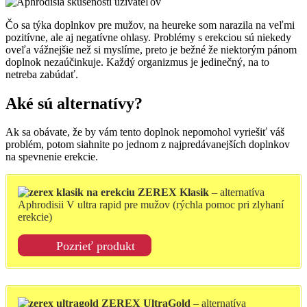
Čo sa týka doplnkov pre mužov, na heureke som narazila na veľmi
pozitívne, ale aj negatívne ohlasy. Problémy s erekciou sú niekedy
oveľa vážnejšie než si myslíme, preto je bežné že niektorým pánom
doplnok nezaúčinkuje. Každý organizmus je jedinečný, na to
netreba zabúdať.
Aké sú alternatívy?
Ak sa obávate, že by vám tento doplnok nepomohol vyriešiť váš
problém, potom siahnite po jednom z najpredávanejších doplnkov
na spevnenie erekcie.
ZEREX Klasik
– alternatíva
Aphrodisii V ultra rapid pre mužov (rýchla pomoc pri zlyhaní
erekcie)
Pozrieť produkt
ZEREX UltraGold
– alternatíva