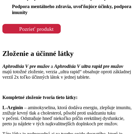
Podpora mentálneho zdravia, uvoľňujúce účinky, podpora
imunity
Pozrieť produkt
Zloženie a účinné látky
Aphrodisia V pre mužov
a
Aphrodisia V ultra rapid pre mužov
majú totožné zloženie, verzia „ultra rapid“ obsahuje oproti základnej
verzií 2x toľko účinných látok v jednej tablete.
Kompletné zloženie tvoria tieto látky:
L-Arginin
– aminokyselina, ktorá dodáva energiu, zlepšuje imunitu,
znižuje krvný tlak a cholesterol, pôsobí proti usádzaniu tuku
v pečeni. Odstraňuje hneď niekoľko príčin erektilnej dysfunkcie,
preto ju nájdete v tých najkvalitnejších doplnkoch pre mužov.
Táto látka je zodpovedná aj za tvorbu oxidu dusnatého, ktorý je