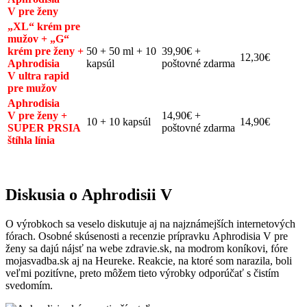
V pre ženy
„XL“ krém pre
mužov + „G“
krém pre ženy +
50 + 50 ml + 10
39,90€ +
12,30€
Aphrodisia
kapsúl
poštovné zdarma
V ultra rapid
pre mužov
Aphrodisia
V pre ženy +
14,90€ +
10 + 10 kapsúl
14,90€
SUPER PRSIA
poštovné zdarma
štíhla línia
Diskusia o Aphrodisii V
O výrobkoch sa veselo diskutuje aj na najznámejších internetových
fórach. Osobné skúsenosti a recenzie prípravku Aphrodisia V pre
ženy sa dajú nájsť na webe zdravie.sk, na modrom koníkovi, fóre
mojasvadba.sk aj na Heureke. Reakcie, na ktoré som narazila, boli
veľmi pozitívne, preto môžem tieto výrobky odporúčať s čistím
svedomím.