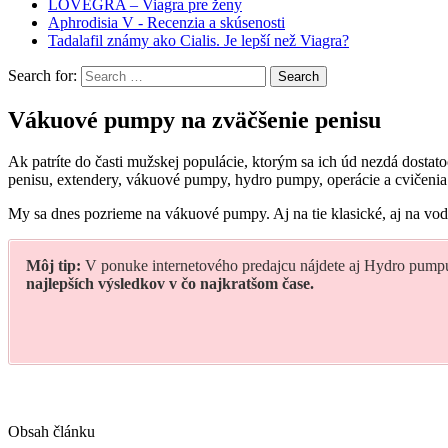
LOVEGRA – Viagra pre ženy
Aphrodisia V - Recenzia a skúsenosti
Tadalafil známy ako Cialis. Je lepší než Viagra?
Search for:
Vákuové pumpy na zväčšenie penisu
Ak patríte do časti mužskej populácie, ktorým sa ich úd nezdá dostat
penisu, extendery, vákuové pumpy, hydro pumpy, operácie a cvičenia. 
My sa dnes pozrieme na vákuové pumpy. Aj na tie klasické, aj na v
Môj tip:
V ponuke internetového predajcu nájdete aj Hydro pumpu
najlepších výsledkov v čo najkratšom čase.
Obsah článku