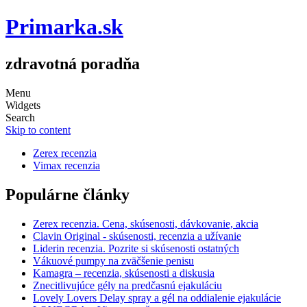
Primarka.sk
zdravotná poradňa
Menu
Widgets
Search
Skip to content
Zerex recenzia
Vimax recenzia
Populárne články
Zerex recenzia. Cena, skúsenosti, dávkovanie, akcia
Clavin Original - skúsenosti, recenzia a užívanie
Liderin recenzia. Pozrite si skúsenosti ostatných
Vákuové pumpy na zväčšenie penisu
Kamagra – recenzia, skúsenosti a diskusia
Znecitlivujúce gély na predčasnú ejakuláciu
Lovely Lovers Delay spray a gél na oddialenie ejakulácie