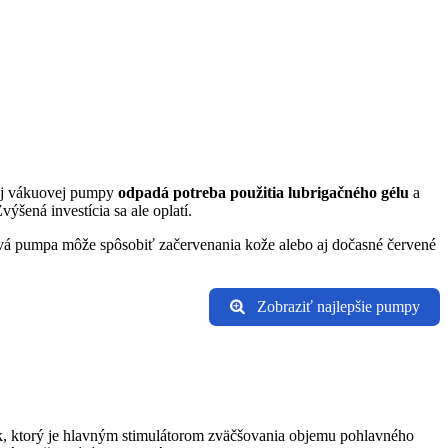
dnej vákuovej pumpy
odpadá potreba použitia lubrigačného gélu
a
šená investícia sa ale oplatí.
ová pumpa môže spôsobiť začervenania kože alebo aj dočasné červené
Zobraziť najlepšie pumpy
lak, ktorý je hlavným stimulátorom zväčšovania objemu pohlavného