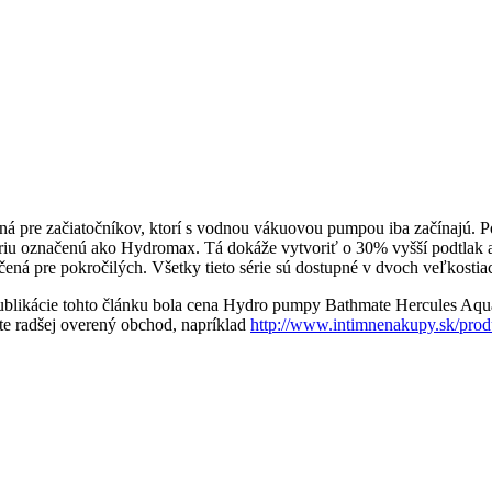
ená pre začiatočníkov, ktorí s vodnou vákuovou pumpou iba začínajú. 
a sériu označenú ako Hydromax. Tá dokáže vytvoriť o 30% vyšší podtlak
ená pre pokročilých. Všetky tieto série sú dostupné v dvoch veľkostia
publikácie tohto článku bola cena Hydro pumpy Bathmate Hercules Aq
oľte radšej overený obchod, napríklad
http://www.intimnenakupy.sk/prod