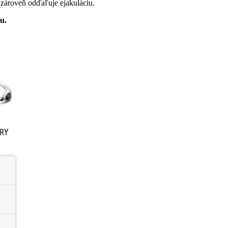
a zároveň odďaľuje ejakuláciu.
u.