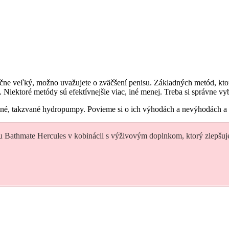
očne veľký, možno uvažujete o zväčšení penisu. Základných metód, ktor
Niektoré metódy sú efektívnejšie viac, iné menej. Treba si správne vy
odné, takzvané hydropumpy. Povieme si o ich výhodách a nevýhodách a
 Bathmate Hercules v kobinácii s výživovým doplnkom, ktorý zlepšuje