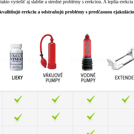
akto vyriešiť aj slabšie a stredné problémy s erekciou. A lepšia erekci
kvalitňujú erekciu a odstraňujú problémy s predčasnou ejakulácio