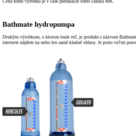
Cena tohto výrobku je v čase publikácie tohto článku 80€.
Bathmate hydropumpa
Druhým výrobkom, o ktorom bude reč, je produkt s názvom Bathmate. I
internete nájdete na neho len samé kladné ohlasy. Je preto veľmi pr