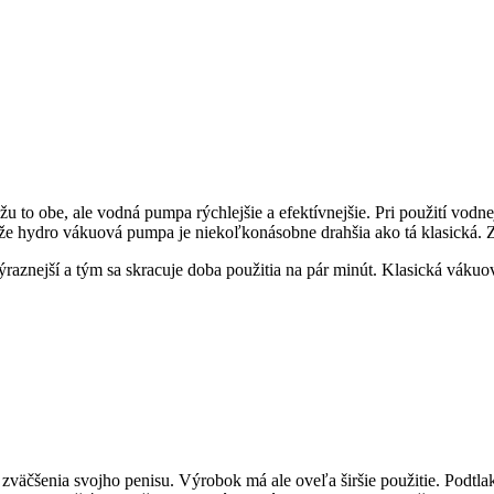
žu to obe, ale vodná pumpa rýchlejšie a efektívnejšie. Pri použití vo
že hydro vákuová pumpa je niekoľkonásobne drahšia ako tá klasická. Zvý
aznejší a tým sa skracuje doba použitia na pár minút. Klasická váku
 zväčšenia svojho penisu. Výrobok má ale oveľa širšie použitie. Podt