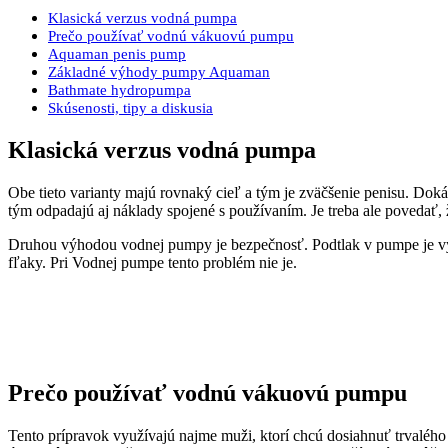
Klasická verzus vodná pumpa
Prečo používať vodnú vákuovú pumpu
Aquaman penis pump
Základné výhody pumpy Aquaman
Bathmate hydropumpa
Skúsenosti, tipy a diskusia
Klasická verzus vodná pumpa
Obe tieto varianty majú rovnaký cieľ a tým je zväčšenie penisu. Doká
tým odpadajú aj náklady spojené s používaním. Je treba ale povedať, 
Druhou výhodou vodnej pumpy je bezpečnosť. Podtlak v pumpe je výr
fľaky. Pri Vodnej pumpe tento problém nie je.
Prečo používať vodnú vákuovú pumpu
Tento prípravok využívajú najme muži, ktorí chcú dosiahnuť trvalého