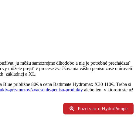
Používať ju môžu samozrejme dlhodobo a nie je potrebné prechádzať
 a vy môžete prejsť v procese zväčšovania vášho penisu zase o úroveň
ch, základnej a XL.
ua Blue približne 80€ a cena Bathmate Hydromax X30 110€. Treba si
ukty-pre-muzov/zvacsenie-penisu-produkty
alebo ten, v ktorom ste už
Pozri viac o HydroPumpe