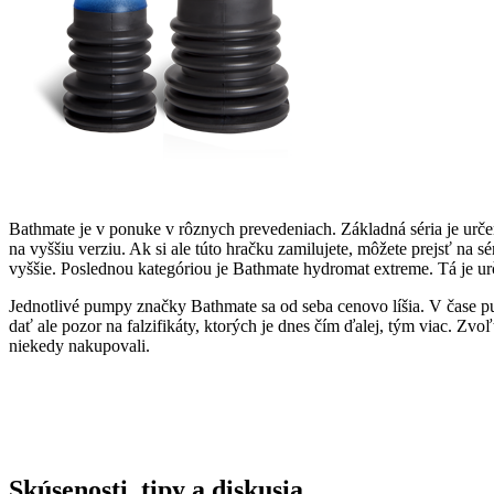
Bathmate je v ponuke v rôznych prevedeniach. Základná séria je urč
na vyššiu verziu. Ak si ale túto hračku zamilujete, môžete prejsť n
vyššie. Poslednou kategóriou je Bathmate hydromat extreme. Tá je urč
Jednotlivé pumpy značky Bathmate sa od seba cenovo líšia. V čase 
dať ale pozor na falzifikáty, ktorých je dnes čím ďalej, tým viac. Zv
niekedy nakupovali.
Skúsenosti, tipy a diskusia