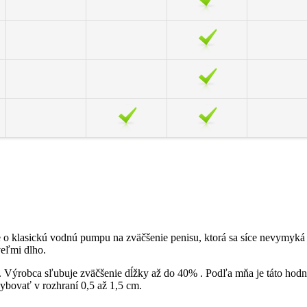
 klasickú vodnú pumpu na zväčšenie penisu, ktorá sa síce nevymyká pr
veľmi dlho.
 Výrobca sľubuje zväčšenie dĺžky až do 40% . Podľa mňa je táto hodno
ybovať v rozhraní 0,5 až 1,5 cm.