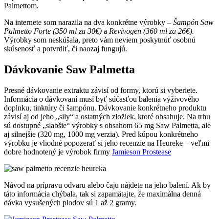
Palmettom.
Na internete som narazila na dva konkrétne výrobky –
Šampón Saw
Palmetto Forte (350 ml za 30€)
a
Revivogen (360 ml za 26€).
Výrobky som neskúšala, preto vám neviem poskytnúť osobnú
skúsenosť a potvrdiť, či naozaj fungujú.
Dávkovanie Saw Palmetta
Presné dávkovanie extraktu závisí od formy, ktorú si vyberiete.
Informácia o dávkovaní musí byť súčasťou balenia výživového
doplnku, tinktúry či šampónu. Dávkovanie konkrétneho produktu
závisí aj od jeho „sily“ a ostatných zložiek, ktoré obsahuje. Na trhu
sú dostupné „slabšie“ výrobky s obsahom 65 mg Saw Palmetta, ale
aj silnejšie (320 mg, 1000 mg verzia). Pred kúpou konkrétneho
výrobku je vhodné popozerať si jeho recenzie na Heureke – veľmi
dobre hodnotený je výrobok firmy
Jamieson Prostease
Návod na prípravu odvaru alebo čaju nájdete na jeho balení. Ak by
táto informácia chýbala, tak si zapamätajte, že maximálna denná
dávka vysušených plodov sú 1 až 2 gramy.