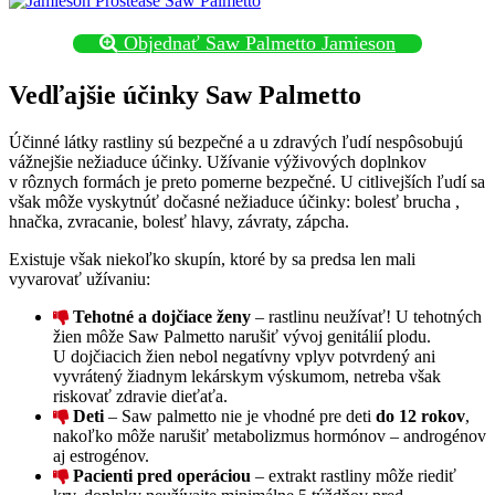
Objednať Saw Palmetto Jamieson
Vedľajšie účinky Saw Palmetto
Účinné látky rastliny sú bezpečné a u zdravých ľudí nespôsobujú
vážnejšie nežiaduce účinky. Užívanie výživových doplnkov
v rôznych formách je preto pomerne bezpečné. U citlivejších ľudí sa
však môže vyskytnúť dočasné nežiaduce účinky: bolesť brucha ,
hnačka, zvracanie, bolesť hlavy, závraty, zápcha.
Existuje však niekoľko skupín, ktoré by sa predsa len mali
vyvarovať užívaniu:
Tehotné a dojčiace ženy
– rastlinu neužívať! U tehotných
žien môže Saw Palmetto narušiť vývoj genitálií plodu.
U dojčiacich žien nebol negatívny vplyv potvrdený ani
vyvrátený žiadnym lekárskym výskumom, netreba však
riskovať zdravie dieťaťa.
Deti
– Saw palmetto nie je vhodné pre deti
do 12 rokov
,
nakoľko môže narušiť metabolizmus hormónov – androgénov
aj estrogénov.
Pacienti pred operáciou
– extrakt rastliny môže riediť