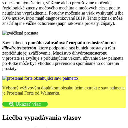
s oneskoreným štartom, sťažené alebo prerušované močenie,
fyziologické zmeny močového mechúra a močových ciest, pocity
neúplného vyprázdnenia. Poruchy močenia sa však vyskytujú u iba
50% mužov, ktorí majú diagnostikované BHP. Tento príznak môže
značiť aj iné vážne ochorenie (napr. rakovina prostaty, zápaly).
Saw palmetto
pomáha zabraňovať rozpadu testosterónu na
dihydrotestosterón
, ktorý podporuje rast buniek prostaty a tým
zapríčiňuje jej zväčšovanie. Množstvo dihydrotestosterónu
v prostate sa zvyšuje s pribúdajúcim vekom, užívanie Saw palmetta
po 40tke môže byť vhodnou prevenciou spomínaného ochorenia
prostaty.
Výborný výživovým doplnkom obsahujúcim extrakt z saw palmetta
je Prostenal Forte od Walmarku.
Ukázať viac
Liečba vypadávania vlasov