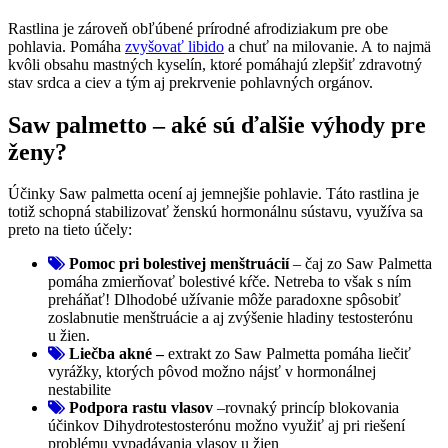
Rastlina je zároveň obľúbené prírodné afrodiziakum pre obe
pohlavia. Pomáha
zvyšovať libido
a chuť na milovanie. A to najmä
kvôli obsahu mastných kyselín, ktoré pomáhajú zlepšiť zdravotný
stav srdca a ciev a tým aj prekrvenie pohlavných orgánov.
Saw palmetto – aké sú ďalšie výhody pre
ženy?
Účinky Saw palmetta ocení aj jemnejšie pohlavie. Táto rastlina je
totiž schopná stabilizovať ženskú hormonálnu sústavu, využíva sa
preto na tieto účely:
Pomoc pri bolestivej menštruácií
– čaj zo Saw Palmetta
pomáha zmierňovať bolestivé kŕče. Netreba to však s ním
preháňať! Dlhodobé užívanie môže paradoxne spôsobiť
zoslabnutie menštruácie a aj zvýšenie hladiny testosterónu
u žien.
Liečba akné –
extrakt zo Saw Palmetta pomáha liečiť
vyrážky, ktorých pôvod možno nájsť v hormonálnej
nestabilite
Podpora rastu vlasov
–rovnaký princíp blokovania
účinkov Dihydrotestosterónu možno využiť aj pri riešení
problému vypadávania vlasov u žien