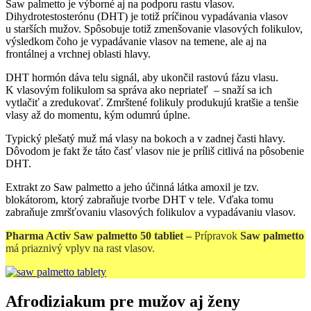
Saw palmetto je výborné aj na podporu rastu vlasov.
Dihydrotestosterónu (DHT) je totiž príčinou vypadávania vlasov
u starších mužov. Spôsobuje totiž zmenšovanie vlasových folikulov,
výsledkom čoho je vypadávanie vlasov na temene, ale aj na
frontálnej a vrchnej oblasti hlavy.
DHT hormón dáva telu signál, aby ukončil rastovú fázu vlasu.
K vlasovým folikulom sa správa ako nepriateľ – snaží sa ich
vytlačiť a zredukovať. Zmrštené folikuly produkujú kratšie a tenšie
vlasy až do momentu, kým odumrú úplne.
Typický plešatý muž má vlasy na bokoch a v zadnej časti hlavy.
Dôvodom je fakt že táto časť vlasov nie je príliš citlivá na pôsobenie
DHT.
Extrakt zo Saw palmetto a jeho účinná látka amoxil je tzv.
blokátorom, ktorý zabraňuje tvorbe DHT v tele. Vďaka tomu
zabraňuje zmršťovaniu vlasových folikulov a vypadávaniu vlasov.
Pharma Activ Saw palmetto 50 tabliet –
Prípravok
Saw palmetto
má priaznivý vplyv na rast vlasov.
Afrodiziakum pre mužov aj ženy