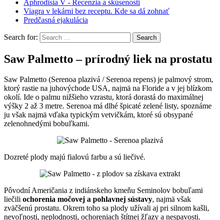
Aphrodisia V - Recenzia a skúsenosti
Viagra v lekárni bez receptu. Kde sa dá zohnať
Predčasná ejakulácia
Search for:
Saw Palmetto – prírodný liek na prostatu
Saw Palmetto (Serenoa plazivá / Serenoa repens) je palmový strom,
ktorý rastie na juhovýchode USA, najmä na Floride a v jej blízkom
okolí. Ide o palmu nižšieho vzrastu, ktorá dorastá do maximálnej
výšky 2 až 3 metre. Serenoa má dlhé špicaté zelené listy, spoznáme
ju však najmä vďaka typickým vetvičkám, ktoré sú obsypané
zelenohnedými bobuľkami.
Dozreté plody majú fialovú farbu a sú liečivé.
Pôvodní Američania z indiánskeho kmeňu Seminolov bobuľami
liečili
ochorenia močovej a pohlavnej sústavy
, najmä však
zväčšenú prostatu. Okrem toho sa plody užívali aj pri silnom kašli,
nevoľnosti, neplodnosti, ochoreniach štítnej žľazy a nespavosti.