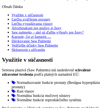
Obsah článku
Využitie v súčasnosti
Liečba zväčšenie prostaty
Liečba vypadávania vlasov
Afrodiziakum pre mužov aj ženy
Saw palmetto – aké sú ďalšie výhody pre ženy?
Kapsule, čaj aj šampón …
Dávkovanie Saw Palmetta
Vedľajšie účinky Saw Palmetto
Skúsenosti s užívaním
Využitie v súčasnosti
Serenoa plazivá (Saw Palmetto) má nasledovné
schválené
zdravotné tvrdenia
podľa platných nariadení EÚ:
Normalizovanie funkcie prostaty (Benígna hyperplázia
prostaty)
Rast vlasov
Normálna funkcia močovej sústavy
Normálne funkcie reprodukčného systému