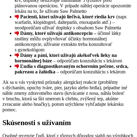
krv, doplnky neužívajte minimálne 5 týždňov pred
plánovanou operáciou. V prípade náhlej operácie upozornite
lekára na to, že užívate Saw Palmetto
Pacienti, ktorí užívajú liečivá, ktoré riedia krv
(napr.
warfarín, klopidogrel, dalteparín, enoxaparín atď.) –
neodporúčam užívať doplnky s obsahom Saw Palmetta
Dámy, ktoré užívajú antikoncepciu –
účinné látky
rastliny môžu ovplyvňovať účinky hormonálnej
antikoncepcie, užívanie extraktu treba konzultovať
s gynekológom
Dámy a páni, ktorí užívajú akékoľvek lieky na
hormonálnej báze
– odporúčam konzultáciu s lekárom
Ľudia s diagnostikovaným ochorením pečene, srdca,
pakreasu a žalúdka
– odporúčam konzultáciu s lekárom
Ak sa u vás vyskytnú príznaky alergickej reakcie (problémy
s dýchaním, opuchy tváre, pier, jazyku alebo hrdla), prípadne iné
náhle zmeny zdravotného stavu (krvácanie z nosa, náhla bolesť
v bruchu, ktorá sa šíri smerom k chrbtu, zvýšený tep, akútne
zvracanie alebo hnačky), potom urýchlene vyhľadajte lekársku
pomoc.
Skúsenosti s užívaním
Osobné recenzie ľudí, ktorí z rôznych dôvodov siahli po výrobkoch