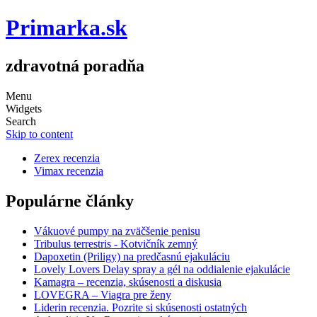
Primarka.sk
zdravotná poradňa
Menu
Widgets
Search
Skip to content
Zerex recenzia
Vimax recenzia
Populárne články
Vákuové pumpy na zväčšenie penisu
Tribulus terrestris - Kotvičník zemný
Dapoxetin (Priligy) na predčasnú ejakuláciu
Lovely Lovers Delay spray a gél na oddialenie ejakulácie
Kamagra – recenzia, skúsenosti a diskusia
LOVEGRA – Viagra pre ženy
Liderin recenzia. Pozrite si skúsenosti ostatných