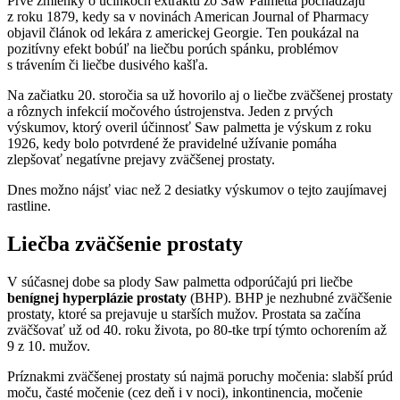
Prvé zmienky o účinkoch extraktu zo Saw Palmetta pochádzajú
z roku 1879, kedy sa v novinách American Journal of Pharmacy
objavil článok od lekára z americkej Georgie. Ten poukázal na
pozitívny efekt bobúľ na liečbu porúch spánku, problémov
s trávením či liečbe dusivého kašľa.
Na začiatku 20. storočia sa už hovorilo aj o liečbe zväčšenej prostaty
a rôznych infekcií močového ústrojenstva. Jeden z prvých
výskumov, ktorý overil účinnosť Saw palmetta je výskum z roku
1926, kedy bolo potvrdené že pravidelné užívanie pomáha
zlepšovať negatívne prejavy zväčšenej prostaty.
Dnes možno nájsť viac než 2 desiatky výskumov o tejto zaujímavej
rastline.
Liečba zväčšenie prostaty
V súčasnej dobe sa plody Saw palmetta odporúčajú pri liečbe
benígnej hyperplázie prostaty
(BHP). BHP je nezhubné zväčšenie
prostaty, ktoré sa prejavuje u starších mužov. Prostata sa začína
zväčšovať už od 40. roku života, po 80-tke trpí týmto ochorením až
9 z 10. mužov.
Príznakmi zväčšenej prostaty sú najmä poruchy močenia: slabší prúd
moču, časté močenie (cez deň i v noci), inkontinencia, močenie