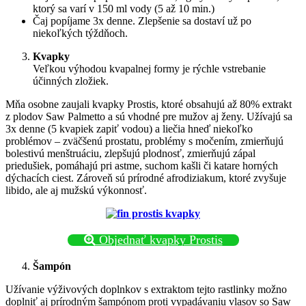
ktorý sa varí v 150 ml vody (5 až 10 min.)
Čaj popíjame 3x denne. Zlepšenie sa dostaví už po
niekoľkých týždňoch.
Kvapky
Veľkou výhodou kvapalnej formy je rýchle vstrebanie
účinných zložiek.
Mňa osobne zaujali kvapky Prostis, ktoré obsahujú až 80% extrakt
z plodov Saw Palmetto a sú vhodné pre mužov aj ženy. Užívajú sa
3x denne (5 kvapiek zapiť vodou) a liečia hneď niekoľko
problémov – zväčšenú prostatu, problémy s močením, zmierňujú
bolestivú menštruáciu, zlepšujú plodnosť, zmierňujú zápal
priedušiek, pomáhajú pri astme, suchom kašli či katare horných
dýchacích ciest. Zároveň sú prírodné afrodiziakum, ktoré zvyšuje
libido, ale aj mužskú výkonnosť.
Objednať kvapky Prostis
Šampón
Užívanie výživových doplnkov s extraktom tejto rastlinky možno
doplniť aj prírodným šampónom proti vypadávaniu vlasov so Saw