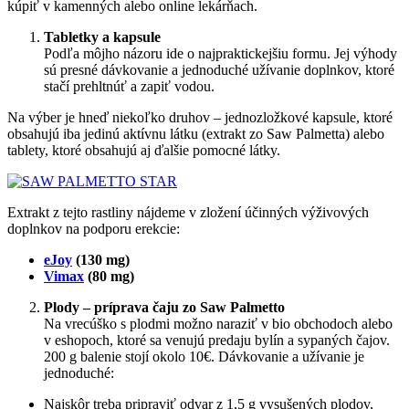
kúpiť v kamenných alebo online lekárňach.
Tabletky a kapsule
Podľa môjho názoru ide o najpraktickejšiu formu. Jej výhody
sú presné dávkovanie a jednoduché užívanie doplnkov, ktoré
stačí prehltnúť a zapiť vodou.
Na výber je hneď niekoľko druhov – jednozložkové kapsule, ktoré
obsahujú iba jedinú aktívnu látku (extrakt zo Saw Palmetta) alebo
tablety, ktoré obsahujú aj ďalšie pomocné látky.
Extrakt z tejto rastliny nájdeme v zložení účinných výživových
doplnkov na podporu erekcie:
eJoy
(130 mg)
Vimax
(80 mg)
Plody – príprava čaju zo Saw Palmetto
Na vrecúško s plodmi možno naraziť v bio obchodoch alebo
v eshopoch, ktoré sa venujú predaju bylín a sypaných čajov.
200 g balenie stojí okolo 10€. Dávkovanie a užívanie je
jednoduché:
Najskôr treba pripraviť odvar z 1,5 g vysušených plodov,