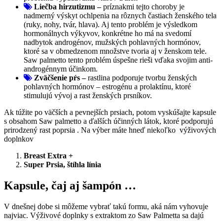
Liečba hirzutizmu –
príznakmi tejto choroby je
nadmerný výskyt ochlpenia na rôznych častiach ženského tela
(ruky, nohy, tvár, hlava). Aj tento problém je výsledkom
hormonálnych výkyvov, konkrétne ho má na svedomí
nadbytok androgénov, mužských pohlavných hormónov,
ktoré sa v obmedzenom množstve tvoria aj v ženskom tele.
Saw palmetto tento problém úspešne rieši vďaka svojim anti-
androgénnym účinkom.
Zväčšenie pŕs –
rastlina podporuje tvorbu ženských
pohlavných hormónov – estrogénu a prolaktínu, ktoré
stimulujú vývoj a rast ženských prsníkov.
Ak túžite po väčších a pevnejších prsiach, potom vyskúšajte kapsule
s obsahom Saw palmetto a ďalších účinných látok, ktoré podporujú
prirodzený rast poprsia . Na výber máte hneď niekoľko
výživových
doplnkov
Breast Extra +
Super Prsia, štíhla línia
Kapsule, čaj aj šampón …
V dnešnej dobe si môžeme vybrať takú formu, aká nám vyhovuje
najviac. Výživové doplnky s extraktom zo Saw Palmetta sa dajú