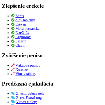
Zlepšenie erekcie
Zerex
eJoy tabletky
Erexan
Maca peruánska
E-reX 24
ArginMax
Liderin
Clavin
Zväčšenie penisu
Vákuové pumpy
Xtrasize
Vimax tablety
Predčasná ejakulácia
Znecitlivujúce gély
Zerex ExtraLong
Vimax tablety