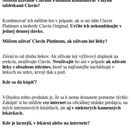
Môžem užívanie Clavinu Platinum kombinovať s inými
tabletkami Clavin?
Kombinovať ich môžete len v prípade, ak si raz dáte Clavin
Platinum a inokedy Clavin Original.
Určite ich nekombinujte v
jednej dennej dávke.
Môžem užívať Clavin Platinum, ak užívam iné lieky?
Závisí to od druhu liekov. Ak užívate iný výživový doplnok na
erekciu, neužívajte Clavin.
Neužívajte
ho ani v prípade
ak užívate
lieky s obsahom nitrátov,
ktoré sa najčastejšie nachádzajú v
liekoch na srdce, krvný tlak a pod.
Kde sa dá kúpiť?
Výhodou tohto produktu je, že sa k nemu dostanete pomerne rýchlo.
Zakúpiť si ho môžete
cez internet
na oficiálnej stránke predajcu, na
iných internetových lekárňach, ale
aj v niektorých kamenných
lekárňach.
Kde je lacnejší, v lekárni alebo na internete?