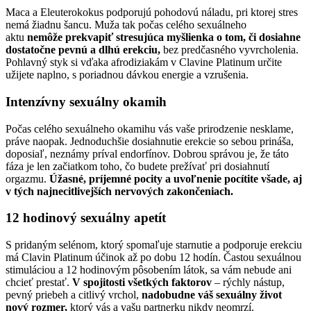
Maca a Eleuterokokus podporujú pohodovú náladu, pri ktorej stres
nemá žiadnu šancu. Muža tak počas celého sexuálneho
aktu
nemôže prekvapiť stresujúca myšlienka o tom, či dosiahne
dostatočne pevnú a dlhú erekciu,
bez predčasného vyvrcholenia.
Pohlavný styk si vďaka afrodiziakám v Clavine Platinum určite
užijete naplno, s poriadnou dávkou energie a vzrušenia.
Intenzívny sexuálny okamih
Počas celého sexuálneho okamihu vás vaše prirodzenie nesklame,
práve naopak. Jednoduchšie dosiahnutie erekcie so sebou prináša,
doposiaľ, neznámy príval endorfínov. Dobrou správou je, že táto
fáza je len začiatkom toho, čo budete prežívať pri dosiahnutí
orgazmu.
Úžasné, príjemné pocity a uvoľnenie pocítite všade, aj
v tých najnecitlivejších nervových zakončeniach.
12 hodinový sexuálny apetít
S pridaným selénom, ktorý spomaľuje starnutie a podporuje erekciu
má Clavin Platinum účinok až po dobu 12 hodín. Častou sexuálnou
stimuláciou a 12 hodinovým pôsobením látok, sa vám nebude ani
chcieť prestať.
V spojitosti všetkých faktorov
– rýchly nástup,
pevný priebeh a citlivý vrchol,
nadobudne váš sexuálny život
nový rozmer,
ktorý vás a vašu partnerku nikdy neomrzí.