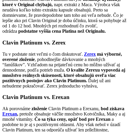
ktoré v Original chýbajú,
napr. extrakt z Maca. Výrobca však
neudáva koľko tohto extraktu kapsule obsahujú. Preto sa
domnievame, že pravdepodobne tam toho asi veľa nebude. Čo je
lepšie ako pri Clavin Original je doba účinku, ktorá sa pohybuje až
od 1 do 12 hod. Mnohých pri rozhodnutí čo zvoliť,
odrádza
podstatne vyššia cena Platina než Originalu.
Clavin Platinum vs. Zerex
Tu v podstate niet veľmi o čom diskutovať.
Zerex
má výborné,
overené zloženie
, pohodlnejšie dávkovanie a mnohých
“fanúšikov”. Vzhľadom na prijateľnú cenu ho môžno užívať aj
dennodenne, podľa potrieb muža.
O kvalite Zerexu vypovedá aj
množstvo reálnych skúseností, ktoré obsahujú oveľa viac
pozitívnych postojov ako Clavin Platinum.
Ďalej už ani
nebudeme pokračovať. Zerex jednoducho vyhráva,
Clavin Platinum vs. Erexan
Ak porovnáme
zloženie
Clavin Platinum a Erexanu,
bod získava
Erexan
,
pretože obsahuje väčšie množstvo Kotvičníka, Maky a aj
mnohé vitamíny.
Čo sa týka ceny, opäť bod pre Erexan
a
podobne to je aj s pozitívnymi ohlasmi. Aby však nebol v úzadí
Clavin Platinum, ten sa odporúča užívať len príležitostne,