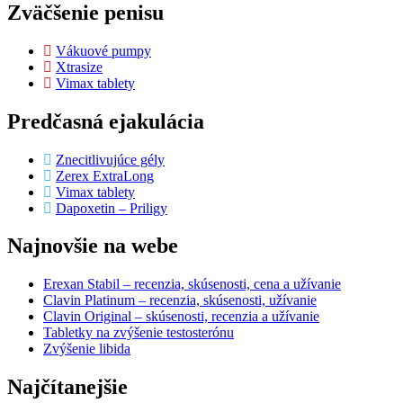
Zväčšenie penisu
Vákuové pumpy
Xtrasize
Vimax tablety
Predčasná ejakulácia
Znecitlivujúce gély
Zerex ExtraLong
Vimax tablety
Dapoxetin – Priligy
Najnovšie na webe
Erexan Stabil – recenzia, skúsenosti, cena a užívanie
Clavin Platinum – recenzia, skúsenosti, užívanie
Clavin Original – skúsenosti, recenzia a užívanie
Tabletky na zvýšenie testosterónu
Zvýšenie libida
Najčítanejšie