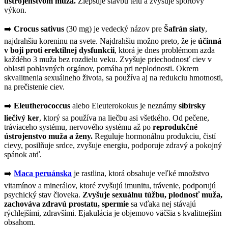
ústrojenstvom muža.
Zlepšuje stavbu telu a zvyšuje športový
výkon.
➡️
Crocus sativus
(30 mg) je vedecký názov pre
Šafrán siaty
,
najdrahšiu koreninu na svete. Najdrahšiu možno preto, že je
účinná
v boji proti erektilnej dysfunkcii
, ktorá je dnes problémom azda
každého 3 muža bez rozdielu veku. Zvyšuje priechodnosť ciev v
oblasti pohlavných orgánov, pomáha pri neplodnosti. Okrem
skvalitnenia sexuálneho života, sa používa aj na redukciu hmotnosti,
na prečistenie ciev.
➡️
Eleutherococcus
alebo Eleuterokokus je neznámy
sibírsky
liečivý ker
, ktorý sa používa na liečbu asi všetkého. Od pečene,
tráviaceho systému, nervového systému až po
reprodukčné
ústrojenstvo muža a ženy.
Reguluje hormonálnu produkciu, čistí
cievy, posilňuje srdce, zvyšuje energiu, podporuje zdravý a pokojný
spánok atď.
➡️
Maca peruánska
je rastlina, ktorá obsahuje veľké množstvo
vitamínov a minerálov, ktoré zvyšujú imunitu, trávenie, podporujú
psychický stav človeka.
Zvyšuje sexuálnu túžbu, plodnosť muža,
zachováva zdravú prostatu, spermie
sa vďaka nej stávajú
rýchlejšími, zdravšími. Ejakulácia je objemovo väčšia s kvalitnejším
obsahom.