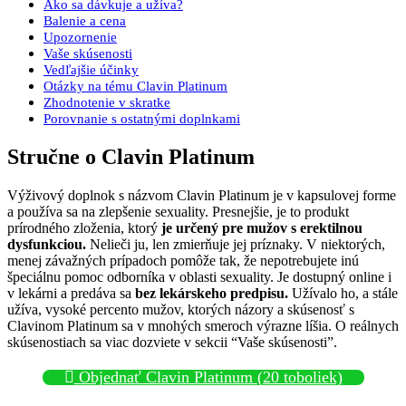
Ako sa dávkuje a užíva?
Balenie a cena
Upozornenie
Vaše skúsenosti
Vedľajšie účinky
Otázky na tému Clavin Platinum
Zhodnotenie v skratke
Porovnanie s ostatnými doplnkami
Stručne o Clavin Platinum
Výživový doplnok s názvom Clavin Platinum je v kapsulovej forme
a používa sa na zlepšenie sexuality. Presnejšie, je to produkt
prírodného zloženia, ktorý
je určený pre mužov s erektilnou
dysfunkciou.
Nelieči ju, len zmierňuje jej príznaky. V niektorých,
menej závažných prípadoch pomôže tak, že nepotrebujete inú
špeciálnu pomoc odborníka v oblasti sexuality. Je dostupný online i
v lekárni a predáva sa
bez lekárskeho predpisu.
Užívalo ho, a stále
užíva, vysoké percento mužov, ktorých názory a skúsenosť s
Clavinom Platinum sa v mnohých smeroch výrazne líšia. O reálnych
skúsenostiach sa viac dozviete v sekcii “Vaše skúsenosti”.
Objednať Clavin Platinum (20 toboliek)