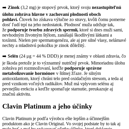
➡️
Zinok
(3,2 mg) je stopový prvok, ktorý svoju
nezastupiteľnú
úlohu zohráva hlavne v zachovaní plodnosti oboch
pohlaví.
Človek ho získava výlučne zo stravy, kvôli čomu pomerne
dosť ľudí trpí na jeho nedostatok. Plodnosť muža udržuje tak,
že
podporuje tvorbu zdravých spermií,
ktoré si dnes muži sami,
nevhodným životným štýlom, zanášajú škodlivými látkami a
toxínmi. Nielen pre spermatogenézu, ale aj pre silné vlasy, nelámavé
nechty a mladistvú pokožku je zinok dôležitý.
➡️
Selén
(24 μg = 44 % DDD) je menej známy v oblasti zdravia, čo
je škoda pretože je to významný nutričný prvok. Mimoriadnu úlohu
zohráva pri rozmnožovaní, keďže
podporuje správne
metabolizovanie hormónov
v štítnej žľaze. Je silným
antioxidantom, ktorý chráni telo pred oxidačným stresom, a teda aj
pred vznikom voľných radikálov. Muž má vplyvom selénu aj
pevnejšiu erekciu a keďže spomaľuje starnutie, preukazuje aj
značnú aktivitu.
Clavin Platinum a jeho účinky
Clavin Platinum je podľa výrobcu ešte lepším a účinnejším
produktom ako je Clavin Original. Vo svojej podstate by to tak aj
malo byť a mal by vykazovať všetky účinky, ktoré deklaruje