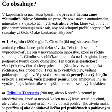
Čo obsahuje?
V kapsuliach sa nachádza špeciálne
upravená účinná zmes
“Stimulin”.
Názov Stimulin asi preto, že pozostáva z aminokyselín,
minerálov a z vysoko účinných
extraktov bylín,
ktoré vzájomným
pôsobením stimulujú muža tak, aby bol schopný prežiť neopísateľný
sexuálny zážitok. O aké konkrétne látky ide?
➡️
L-Arginín
(1800 mg) a
L-Citrulín
(64 mg) sú esenciálne
aminokyselina, ktoré spolu úzko súvisia. Telo je ich schopné
vyprodukovať, ale len v nevyhnutnom množstve, ktoré sa rýchlo
spotrebuje. L-Citrulín sa v obličkách premieňa na L-Arginín, ktorý
podporuje tvorbu oxidu dusnatého. Ten
udržuje elastickosť
všetkých ciev,
čím sú cievy priechodnejšie a krv cez ne preteká
rýchlejšie, bez problémov. Týka sa to všetkých ciev, vrátane
pohlavných orgánov.
V praxi to znamená pevnejšiu a rýchlejšiu
erekciu a zároveň, väčší priemer penisu.
Obe aminokyseliny sa
využívajú aj v kulturistike na lepšie prekrvenie svalových vlákien.
➡️
Tribulus Terrestris
(200 mg) alebo Kotvičník zemný je
afrodiziakum, ktoré sa nepoužíva len na zvýšenie sexuálnej chuti,
ale vďaka preukázaným účinkom v oblasti pohlavného života muža,
sa používa
aj ako doplnková liečba pri problémoch s pohlavným