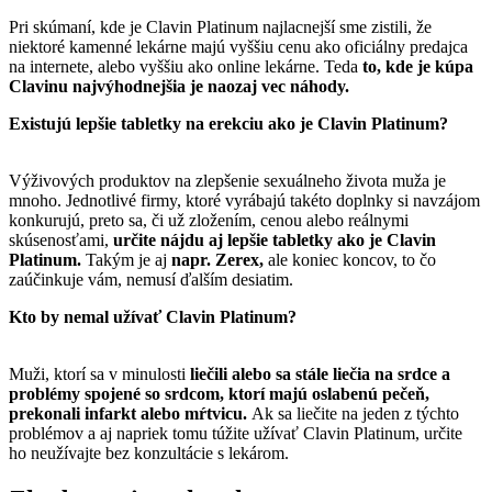
Pri skúmaní, kde je Clavin Platinum najlacnejší sme zistili, že
niektoré kamenné lekárne majú vyššiu cenu ako oficiálny predajca
na internete, alebo vyššiu ako online lekárne. Teda
to, kde je kúpa
Clavinu najvýhodnejšia je naozaj vec náhody.
Existujú lepšie tabletky na erekciu ako je Clavin Platinum?
Výživových produktov na zlepšenie sexuálneho života muža je
mnoho. Jednotlivé firmy, ktoré vyrábajú takéto doplnky si navzájom
konkurujú, preto sa, či už zložením, cenou alebo reálnymi
skúsenosťami,
určite nájdu aj lepšie tabletky ako je Clavin
Platinum.
Takým je aj
napr. Zerex,
ale koniec koncov, to čo
zaúčinkuje vám, nemusí ďalším desiatim.
Kto by nemal užívať Clavin Platinum?
Muži, ktorí sa v minulosti
liečili alebo sa stále liečia na srdce a
problémy spojené so srdcom, ktorí majú oslabenú pečeň,
prekonali infarkt alebo mŕtvicu.
Ak sa liečite na jeden z týchto
problémov a aj napriek tomu túžite užívať Clavin Platinum, určite
ho neužívajte bez konzultácie s lekárom.