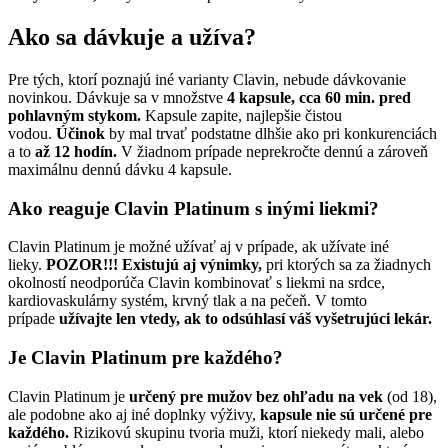
Ako sa dávkuje a užíva?
Pre tých, ktorí poznajú iné varianty Clavin, nebude dávkovanie
novinkou. Dávkuje sa v množstve
4 kapsule, cca 60 min. pred
pohlavným stykom.
Kapsule zapite, najlepšie čistou
vodou.
Účinok
by mal trvať podstatne dlhšie ako pri konkurenciách
a to
až 12 hodín.
V žiadnom prípade neprekročte dennú a zároveň
maximálnu dennú dávku 4 kapsule.
Ako reaguje Clavin Platinum s inými liekmi?
Clavin Platinum je možné užívať aj v prípade, ak užívate iné
lieky.
POZOR!!! Existujú aj výnimky,
pri ktorých sa za žiadnych
okolností neodporúča Clavin kombinovať s liekmi na srdce,
kardiovaskulárny systém, krvný tlak a na pečeň. V tomto
prípade
užívajte len vtedy, ak to odsúhlasí váš vyšetrujúci lekár.
Je Clavin Platinum pre každého?
Clavin Platinum je
určený pre mužov bez ohľadu na vek
(od 18),
ale podobne ako aj iné doplnky výživy,
kapsule nie sú určené pre
každého.
Rizikovú skupinu tvoria muži, ktorí niekedy mali, alebo