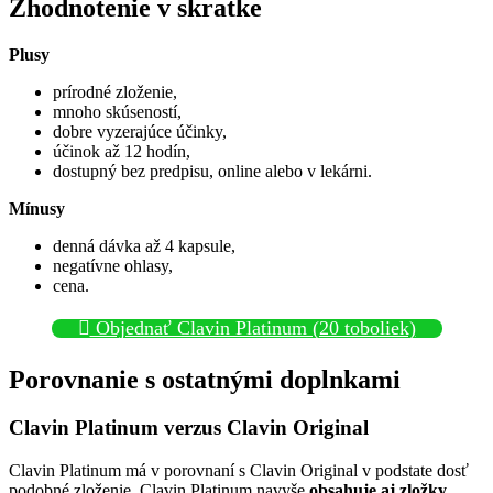
Zhodnotenie v skratke
Plusy
prírodné zloženie,
mnoho skúseností,
dobre vyzerajúce účinky,
účinok až 12 hodín,
dostupný bez predpisu, online alebo v lekárni.
Mínusy
denná dávka až 4 kapsule,
negatívne ohlasy,
cena.
Objednať Clavin Platinum (20 toboliek)
Porovnanie s ostatnými doplnkami
Clavin Platinum verzus Clavin Original
Clavin Platinum má v porovnaní s Clavin Original v podstate dosť
podobné zloženie. Clavin Platinum navyše
obsahuje aj zložky,