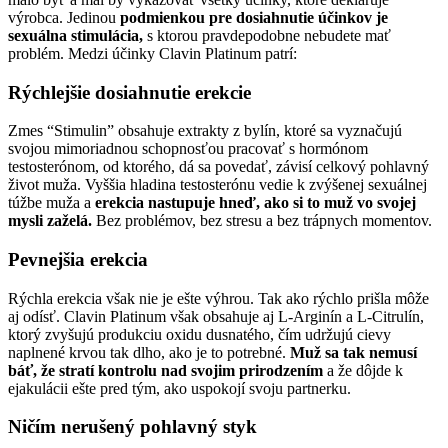
výrobca. Jedinou
podmienkou pre dosiahnutie účinkov je
sexuálna stimulácia,
s ktorou pravdepodobne nebudete mať
problém. Medzi účinky Clavin Platinum patrí:
Rýchlejšie dosiahnutie erekcie
Zmes “Stimulin” obsahuje extrakty z bylín, ktoré sa vyznačujú
svojou mimoriadnou schopnosťou pracovať s hormónom
testosterónom, od ktorého, dá sa povedať, závisí celkový pohlavný
život muža. Vyššia hladina testosterónu vedie k zvýšenej sexuálnej
túžbe muža a
erekcia nastupuje hneď, ako si to muž vo svojej
mysli zaželá.
Bez problémov, bez stresu a bez trápnych momentov.
Pevnejšia erekcia
Rýchla erekcia však nie je ešte výhrou. Tak ako rýchlo prišla môže
aj odísť. Clavin Platinum však obsahuje aj L-Arginín a L-Citrulín,
ktorý zvyšujú produkciu oxidu dusnatého, čím udržujú cievy
naplnené krvou tak dlho, ako je to potrebné.
Muž sa tak nemusí
báť, že stratí kontrolu nad svojim prirodzením
a že dôjde k
ejakulácii ešte pred tým, ako uspokojí svoju partnerku.
Ničím nerušený pohlavný styk