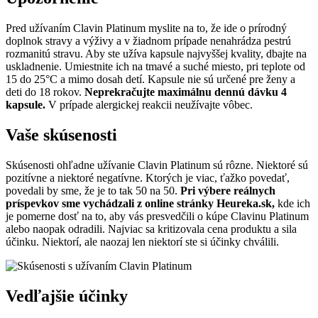
Pred užívaním Clavin Platinum myslite na to, že ide o prírodný
doplnok stravy a výživy a v žiadnom prípade nenahrádza pestrú
rozmanitú stravu. Aby ste užíva kapsule najvyššej kvality, dbajte na
uskladnenie. Umiestnite ich na tmavé a suché miesto, pri teplote od
15 do 25°C a mimo dosah detí. Kapsule nie sú určené pre ženy a
deti do 18 rokov.
Neprekračujte maximálnu dennú dávku 4
kapsule.
V prípade alergickej reakcii neužívajte vôbec.
Vaše skúsenosti
Skúsenosti ohľadne užívanie Clavin Platinum sú rôzne. Niektoré sú
pozitívne a niektoré negatívne. Ktorých je viac, ťažko povedať,
povedali by sme, že je to tak 50 na 50.
Pri výbere reálnych
príspevkov sme vychádzali z online stránky Heureka.sk,
kde ich
je pomerne dosť na to, aby vás presvedčili o kúpe Clavinu Platinum
alebo naopak odradili. Najviac sa kritizovala cena produktu a sila
účinku. Niektorí, ale naozaj len niektorí ste si účinky chválili.
Vedľajšie účinky