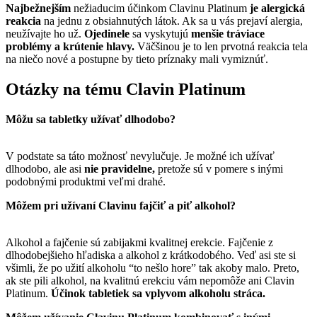
Najbežnejším
nežiaducim účinkom Clavinu Platinum
je alergická
reakcia
na jednu z obsiahnutých látok. Ak sa u vás prejaví alergia,
neužívajte ho už.
Ojedinele
sa vyskytujú
menšie tráviace
problémy a krútenie hlavy.
Väčšinou je to len prvotná reakcia tela
na niečo nové a postupne by tieto príznaky mali vymiznúť.
Otázky na tému Clavin Platinum
Môžu sa tabletky užívať dlhodobo?
V podstate sa táto možnosť nevylučuje. Je možné ich užívať
dlhodobo, ale asi
nie pravidelne,
pretože sú v pomere s inými
podobnými produktmi veľmi drahé.
Môžem pri užívaní Clavinu fajčiť a piť alkohol?
Alkohol a fajčenie sú zabijakmi kvalitnej erekcie. Fajčenie z
dlhodobejšieho hľadiska a alkohol z krátkodobého. Veď asi ste si
všimli, že po užití alkoholu “to nešlo hore” tak akoby malo. Preto,
ak ste pili alkohol, na kvalitnú erekciu vám nepomôže ani Clavin
Platinum.
Účinok tabletiek sa vplyvom alkoholu stráca.