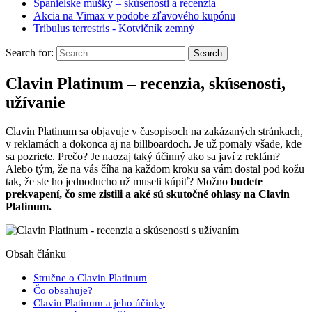
Španielske mušky – skúsenosti a recenzia
Akcia na Vimax v podobe zľavového kupónu
Tribulus terrestris - Kotvičník zemný
Search for:
Clavin Platinum – recenzia, skúsenosti,
užívanie
Clavin Platinum sa objavuje v časopisoch na zakázaných stránkach,
v reklamách a dokonca aj na billboardoch. Je už pomaly všade, kde
sa pozriete. Prečo? Je naozaj taký účinný ako sa javí z reklám?
Alebo tým, že na vás číha na každom kroku sa vám dostal pod kožu
tak, že ste ho jednoducho už museli kúpiť? Možno
budete
prekvapení, čo sme zistili a aké sú skutočné ohlasy na Clavin
Platinum.
Obsah článku
Stručne o Clavin Platinum
Čo obsahuje?
Clavin Platinum a jeho účinky