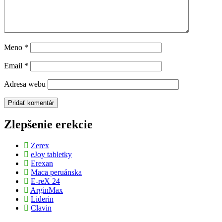
Meno
*
Email
*
Adresa webu
Zlepšenie erekcie
Zerex
eJoy tabletky
Erexan
Maca peruánska
E-reX 24
ArginMax
Liderin
Clavin