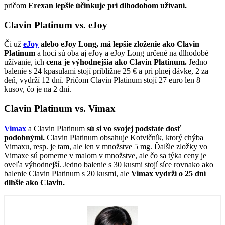
pričom
Erexan lepšie účinkuje pri dlhodobom užívaní.
Clavin Platinum vs. eJoy
Či už
eJoy
alebo eJoy Long,
má lepšie zloženie ako Clavin
Platinum
a hoci sú oba aj eJoy a eJoy Long určené na dlhodobé
užívanie, ich
cena je výhodnejšia ako Clavin Platinum.
Jedno
balenie s 24 kpasulami stojí približne 25 € a pri plnej dávke, 2 za
deň, vydrží 12 dní. Pričom Clavin Platinum stojí 27 euro len 8
kusov, čo je na 2 dni.
Clavin Platinum vs. Vimax
Vimax
a Clavin Platinum
sú si vo svojej podstate dosť
podobnými.
Clavin Platinum obsahuje Kotvičník, ktorý chýba
Vimaxu, resp. je tam, ale len v množstve 5 mg. Ďalšie zložky vo
Vimaxe sú pomerne v malom v množstve, ale čo sa týka ceny je
oveľa výhodnejší. Jedno balenie s 30 kusmi stojí síce rovnako ako
balenie Clavin Platinum s 20 kusmi, ale
Vimax vydrží o 25 dní
dlhšie ako Clavin.