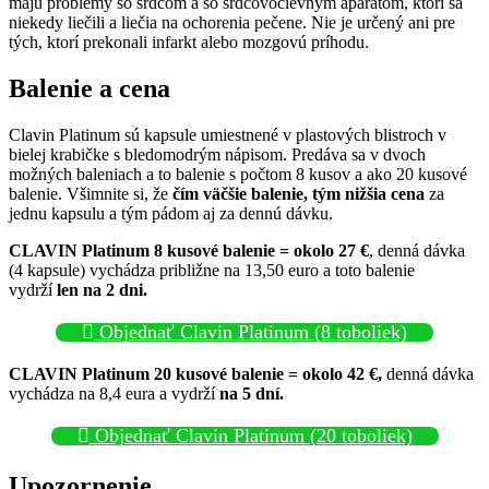
majú problémy so srdcom a so srdcovocievnym aparátom, ktorí sa
niekedy liečili a liečia na ochorenia pečene. Nie je určený ani pre
tých, ktorí prekonali infarkt alebo mozgovú príhodu.
Balenie a cena
Clavin Platinum sú kapsule umiestnené v plastových blistroch v
bielej krabičke s bledomodrým nápisom. Predáva sa v dvoch
možných baleniach a to balenie s počtom 8 kusov a ako 20 kusové
balenie. Všimnite si, že
čím väčšie balenie, tým nižšia cena
za
jednu kapsulu a tým pádom aj za dennú dávku.
CLAVIN Platinum 8 kusové balenie = okolo 27 €
, denná dávka
(4 kapsule) vychádza približne na 13,50 euro a toto balenie
vydrží
len na 2 dni.
Objednať Clavin Platinum (8 toboliek)
CLAVIN Platinum 20 kusové balenie = okolo 42 €,
denná dávka
vychádza na 8,4 eura a vydrží
na 5 dní.
Objednať Clavin Platinum (20 toboliek)
Upozornenie