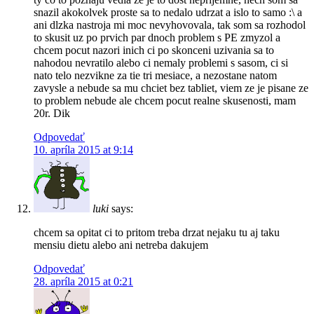
snazil akokolvek proste sa to nedalo udrzat a islo to samo :\ a
ani dlzka nastroja mi moc nevyhovovala, tak som sa rozhodol
to skusit uz po prvich par dnoch problem s PE zmyzol a
chcem pocut nazori inich ci po skonceni uzivania sa to
nahodou nevratilo alebo ci nemaly problemi s sasom, ci si
nato telo nezvikne za tie tri mesiace, a nezostane natom
zavysle a nebude sa mu chciet bez tabliet, viem ze je pisane ze
to problem nebude ale chcem pocut realne skusenosti, mam
20r. Dik
Odpovedať
10. apríla 2015 at 9:14
luki
says:
chcem sa opitat ci to pritom treba drzat nejaku tu aj taku
mensiu dietu alebo ani netreba dakujem
Odpovedať
28. apríla 2015 at 0:21