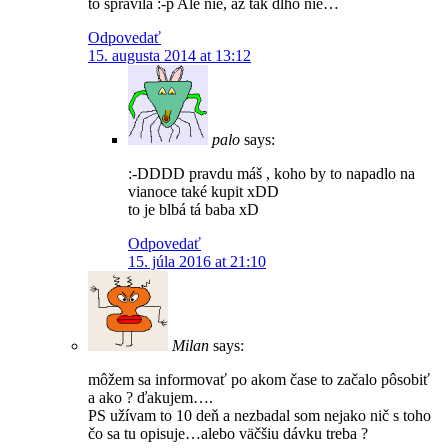
to spravila :-p Ale nie, až tak dlho nie…
Odpovedať
15. augusta 2014 at 13:12
palo
says:
:-DDDD pravdu máš , koho by to napadlo na
vianoce také kupit xDD
to je blbá tá baba xD
Odpovedať
15. júla 2016 at 21:10
Milan
says:
môžem sa informovať po akom čase to začalo pôsobiť
a ako ? ďakujem….
PS užívam to 10 deň a nezbadal som nejako nič s toho
čo sa tu opisuje…alebo väčšiu dávku treba ?