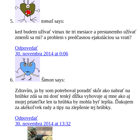
tomaš
says:
ked budem užívať vimax tie tri mesiace a prestanemho užívať
zmenši sa mi? a problem s predčasnou ejakuláciou sa vrati?
Odpovedať
30. novembra 2014 at 0:06
Šimon
says:
Zdravím, ja by som potreboval poradiť skôr ako nabrať na
hrúbke zdá sa mi dosť tenký dĺžka vyhovuje aj mne ako aj
mojej priateľke len ta hrúbka by mohla byť lepšia. Ďakujem
za akékoľvek rady a tipy na zlepšenie tej hrúbky.
Odpovedať
30. novembra 2014 at 13:32