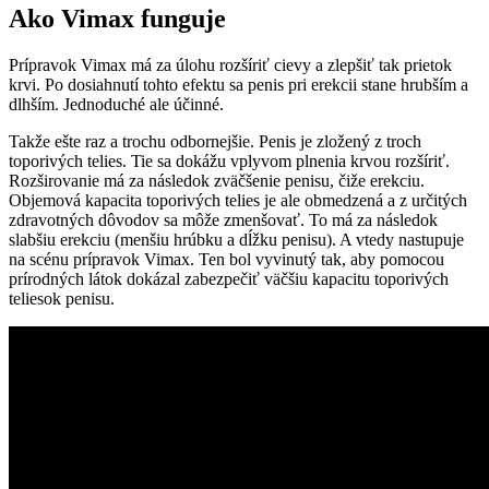
Ako Vimax funguje
Prípravok Vimax má za úlohu rozšíriť cievy a zlepšiť tak prietok
krvi. Po dosiahnutí tohto efektu sa penis pri erekcii stane hrubším a
dlhším. Jednoduché ale účinné.
Takže ešte raz a trochu odbornejšie. Penis je zložený z troch
toporivých telies. Tie sa dokážu vplyvom plnenia krvou rozšíriť.
Rozširovanie má za následok zväčšenie penisu, čiže erekciu.
Objemová kapacita toporivých telies je ale obmedzená a z určitých
zdravotných dôvodov sa môže zmenšovať. To má za následok
slabšiu erekciu (menšiu hrúbku a dĺžku penisu). A vtedy nastupuje
na scénu prípravok Vimax. Ten bol vyvinutý tak, aby pomocou
prírodných látok dokázal zabezpečiť väčšiu kapacitu toporivých
teliesok penisu.