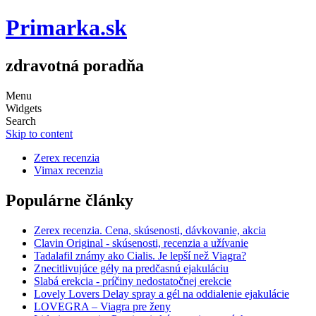
Primarka.sk
zdravotná poradňa
Menu
Widgets
Search
Skip to content
Zerex recenzia
Vimax recenzia
Populárne články
Zerex recenzia. Cena, skúsenosti, dávkovanie, akcia
Clavin Original - skúsenosti, recenzia a užívanie
Tadalafil známy ako Cialis. Je lepší než Viagra?
Znecitlivujúce gély na predčasnú ejakuláciu
Slabá erekcia - príčiny nedostatočnej erekcie
Lovely Lovers Delay spray a gél na oddialenie ejakulácie
LOVEGRA – Viagra pre ženy