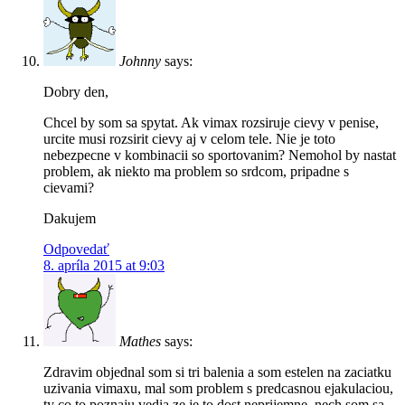
Johnny
says:
Dobry den,
Chcel by som sa spytat. Ak vimax rozsiruje cievy v penise,
urcite musi rozsirit cievy aj v celom tele. Nie je toto
nebezpecne v kombinacii so sportovanim? Nemohol by nastat
problem, ak niekto ma problem so srdcom, pripadne s
cievami?
Dakujem
Odpovedať
8. apríla 2015 at 9:03
Mathes
says:
Zdravim objednal som si tri balenia a som estelen na zaciatku
uzivania vimaxu, mal som problem s predcasnou ejakulaciou,
ty co to poznaju vedia ze je to dost neprijemne, nech som sa