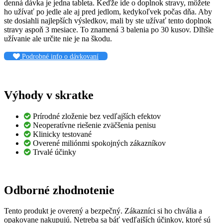
denná dávka je jedna tableta. Keďže ide o doplnok stravy, môžete
ho užívať po jedle ale aj pred jedlom, kedykoľvek počas dňa. Aby
ste dosiahli najlepších výsledkov, mali by ste užívať tento doplnok
stravy aspoň 3 mesiace. To znamená 3 balenia po 30 kusov. Dlhšie
užívanie ale určite nie je na škodu.
Podrobné info o dávkovaní
Výhody v skratke
Prírodné zloženie bez vedľajších efektov
Neoperatívne riešenie zväčšenia penisu
Klinicky testované
Overené miliónmi spokojných zákazníkov
Trvalé účinky
Odborné zhodnotenie
Tento produkt je overený a bezpečný. Zákazníci si ho chvália a
opakovane nakupujú. Netreba sa báť vedľajších účinkov, ktoré sú