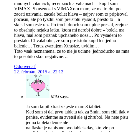
mnohych citaniach, recenziach a vahaniach – kupil som
VIMAX. Skusenosti s VIMAXom mam, ze ma tri dni po
zacati uzivania, zacala boliet hlava – najprv som to pripisoval
pocasiu, ale po tyzdni som preistotu vysadil, preslo to – a
skusil som este raz. Po troch dnoch som uplne prestal, zrejme
to obsahuje nejaku latku, ktora mi nerobi dobre – bolela ma
hlava, mal som priznak upchaneho nosa… Po vysadeni to
prestalo. Chvalabohu, ze som pre istotu kupil len jedno
balenie… Teraz zvazujem Xtrasize, uvidim…
Toto vsak neznamena, ze to nie je ucinne, jednoducho na mna
to posobilo skor negativne…
Odpovedať
22. februára 2015 at 22:12
Miki
says:
Ja som kupil xtrasize ,este mam 8 tabliet.
Ked som si dal prvu tabletu tak za 5min. som citil tlak v
penise, evidentne sa zvetsil ale aj zhrubol. Na nete pisu
jedna tableta denne ale
na flaske je napisane two tablets day, kto vie po