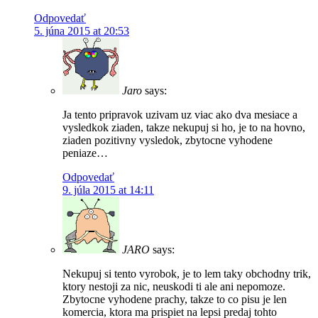
Odpovedať
5. júna 2015 at 20:53
Jaro
says:
Ja tento pripravok uzivam uz viac ako dva mesiace a
vysledkok ziaden, takze nekupuj si ho, je to na hovno,
ziaden pozitivny vysledok, zbytocne vyhodene
peniaze…
Odpovedať
9. júla 2015 at 14:11
JARO
says:
Nekupuj si tento vyrobok, je to lem taky obchodny trik,
ktory nestoji za nic, neuskodi ti ale ani nepomoze.
Zbytocne vyhodene prachy, takze to co pisu je len
komercia, ktora ma prispiet na lepsi predaj tohto