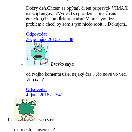
Dobrý deň.Chcem sa opýtať, či ten pripravok VIMAX
naozaj fungoval?Vyriešil sa problem s predčasnou
erekciou,či s tou dĺžkou penisu?Mam s tym tiež
problem,a chcel by som s tym niečo robiť…Ďakujem..
Odpovedať
26. januára 2016 at 13:38
Brasko
says:
od tvojho komentu ušiel nejaký čas …čo nové vo veci
Vimaxu ?
Odpovedať
4. júna 2016 at 7:41
ooo
says:
ma niekto skusenost ?