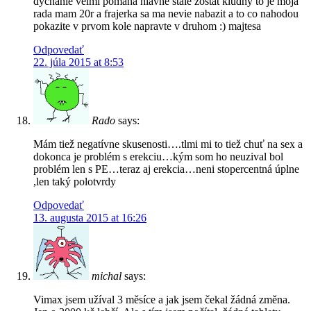
dychanie velmi pomaha hlavne stale zostat kludny to je moja
rada mam 20r a frajerka sa ma nevie nabazit a to co nahodou
pokazite v prvom kole napravte v druhom :) majtesa
Odpovedať
22. júla 2015 at 8:53
Rado
says:
Mám tiež negatívne skusenosti….tlmi mi to tiež chuť na sex a
dokonca je problém s erekciu…kým som ho neuzival bol
problém len s PE…teraz aj erekcia…neni stopercentná úplne
,len taký polotvrdy
Odpovedať
13. augusta 2015 at 16:26
michal
says:
Vimax jsem užíval 3 měsíce a jak jsem čekal žádná změna.