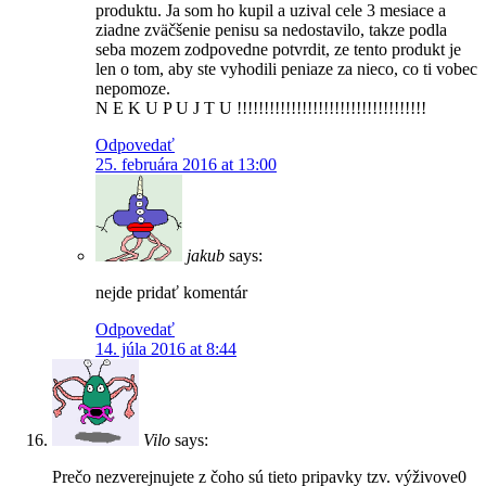
produktu. Ja som ho kupil a uzival cele 3 mesiace a
ziadne zväčšenie penisu sa nedostavilo, takze podla
seba mozem zodpovedne potvrdit, ze tento produkt je
len o tom, aby ste vyhodili peniaze za nieco, co ti vobec
nepomoze.
N E K U P U J T U !!!!!!!!!!!!!!!!!!!!!!!!!!!!!!!!!!!
Odpovedať
25. februára 2016 at 13:00
jakub
says:
nejde pridať komentár
Odpovedať
14. júla 2016 at 8:44
Vilo
says:
Prečo nezverejnujete z čoho sú tieto pripavky tzv. výživove0