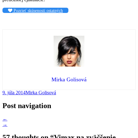
Pozrieť skúsenosti ostatných
Mirka Golisová
9. júla 2014
Mirka Golisová
Post navigation
←
→
57 thoughts on “
Vimax na zväčšenie