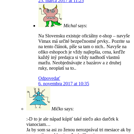
23. marca 2017 at 11:25
Michal
says:
Na Slovensku existuje oficiálny e-shop – navyše
Vimax má určité bezpečnostné prvky.. Pozrite sa
na tento článok, píše sa tam o nich.. Navyše na
ofiko eshopoch je vždy najlepšia, cena, keďže
každý iný predajca si vždy nadhodí vlastnú
maržu. Neobjednávajte z bazárov a z druhej
ruky, neoplatí sa to..
Odpovedať
6. novembra 2017 at 10:35
Mičko
says:
:-D to je ale nápad kúpiť také niečo ako darček k
vianociam…
Ja by som sa asi zo ženou nerozprával tri mesiace ak by