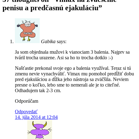
penisu a predčasnú ejakuláciu
”
Gabika
says:
Ja som objednala mužovi k vianociam 3 balenia. Najprv sa
tváril trocha urazene. Asi sa ho to trocha dotklo :-)
Našťastie prekonal svoje ego a balenia využíval. Teraz si tú
zmenu nevie vynachváliť. Vimax mu pomohol predĺžiť dobu
pred ejakuláciou a dĺžka jeho nástroja sa zväčšila. Neviem
presne o koľko, lebo sme to nemerali ale je to citeľné.
Odhadujem tak 2-3 cm.
Odporúčam
Odpovedať
14. júla 2014 at 12:04