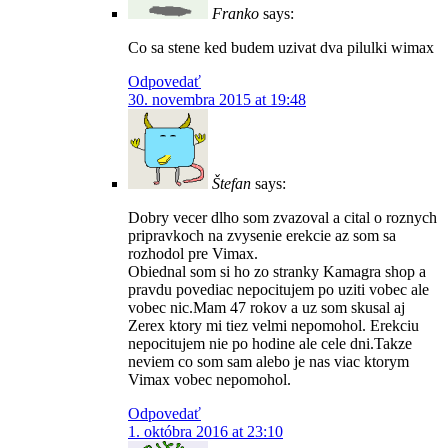
Franko
says:
Co sa stene ked budem uzivat dva pilulki wimax
Odpovedať
30. novembra 2015 at 19:48
Štefan
says:
Dobry vecer dlho som zvazoval a cital o roznych
pripravkoch na zvysenie erekcie az som sa
rozhodol pre Vimax.
Obiednal som si ho zo stranky Kamagra shop a
pravdu povediac nepocitujem po uziti vobec ale
vobec nic.Mam 47 rokov a uz som skusal aj
Zerex ktory mi tiez velmi nepomohol. Erekciu
nepocitujem nie po hodine ale cele dni.Takze
neviem co som sam alebo je nas viac ktorym
Vimax vobec nepomohol.
Odpovedať
1. októbra 2016 at 23:10