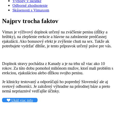
Výhody v skratke
Odborné zhodnotenie
Skúsenosti s Vimaxom
Najprv trocha faktov
Vimax je výživový doplnok určený na zväčšenie penisu (dĺžky a
hrúbky), na zlepšenie erekcie a hlavne na zabránenie predčasnej
ejakulácii. Ako bonusový efekt je zvýšenie chuti na sex. Takže ak
potrebujete vydržať dlhšie, je tento prípravok určený práve pre vás.
Doplnok stravy pochádza z Kanady a je na trhu už viac ako 10
rokov. Za túto dobu pomohol miliónom mužov, ktorí mali problém s
erekciou, ejakuláciou alebo dĺžkou svojho penisu.
Je klinicky testovaný a odporúčajú ho popredný Slovenský ale aj
svetový odborníci. Je založený výhradne na prírodnej báze a preto
nemá nepriaznivé vedľajšie účinky.
Ukáž viac info