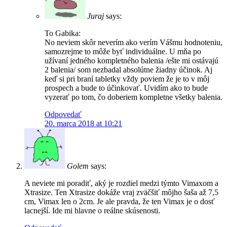
Juraj
says:
To Gabika:
No neviem skôr neverím ako verím Vášmu hodnoteniu,
samozrejme to môže byť individuálne. U mňa po
užívaní jedného kompletného balenia /ešte mi ostávajú
2 balenia/ som nezbadal absolútne žiadny účinok. Aj
keď si pri braní tabletky vždy poviem že je to v môj
prospech a bude to účinkovať. Uvidím ako to bude
vyzerať po tom, čo doberiem kompletne všetky balenia.
Odpovedať
20. marca 2018 at 10:21
Golem
says:
A neviete mi poradiť, aký je rozdiel medzi týmto Vimaxom a
Xtrasize. Ten Xtrasize dokáže vraj zväčšiť môjho šaša až 7,5
cm, Vimax len o 2cm. Je ale pravda, že ten Vimax je o dosť
lacnejší. Ide mi hlavne o reálne skúsenosti.