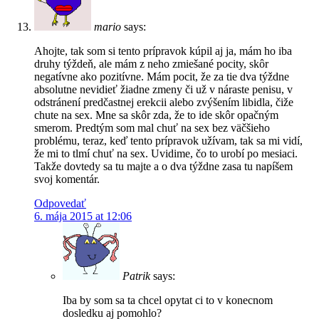
mario
says:
Ahojte, tak som si tento prípravok kúpil aj ja, mám ho iba
druhy týždeň, ale mám z neho zmiešané pocity, skôr
negatívne ako pozitívne. Mám pocit, že za tie dva týždne
absolutne nevidieť žiadne zmeny či už v náraste penisu, v
odstránení predčastnej erekcii alebo zvýšením libidla, čiže
chute na sex. Mne sa skôr zda, že to ide skôr opačným
smerom. Predtým som mal chuť na sex bez väčšieho
problému, teraz, keď tento prípravok užívam, tak sa mi vidí,
že mi to tlmí chuť na sex. Uvidime, čo to urobí po mesiaci.
Takže dovtedy sa tu majte a o dva týždne zasa tu napíšem
svoj komentár.
Odpovedať
6. mája 2015 at 12:06
Patrik
says:
Iba by som sa ta chcel opytat ci to v konecnom
dosledku aj pomohlo?