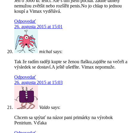
Jen o 3000 kč lehčí. Ale s tím jsem počítal. žádné tablety
nemužou zvětšit nebo rozšířit penis.No jo chlap to jednou
koupí a Vimax vydělává.
Odpovedať
26. augusta 2015 at 15:01
michal
says:
Tak že radím raději kupte se ženou flašku,zajděte na večeři a
výsledek se dostaví.A ještě ušetříte. Vimax nepomuže.
Odpovedať
26. augusta 2015 at 15:03
Valdo
says:
Chcem sa spýtať na názor pani primárky na výrobok
Penirium. Vďaka
Odpovedať