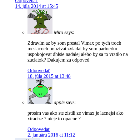
Odpovedať
14. júla 2014 at 15:45
Miro
says:
Zdravím az by som prestal Vimax po tych troch
mesiacoch pouzivat zvladal by som partnerku
uspokojovat dhlsie nadalej alebo by sa to vratilo na
zaciatok? Dakujem za odpoved
Odpovedať
18. júla 2015 at 13:48
apple
says:
prosim vas ako ste zistili ze vimax je lacnejsi ako
xtracize ? nieje to opacne ?
Odpovedať
2. januára 2016 at 11:12