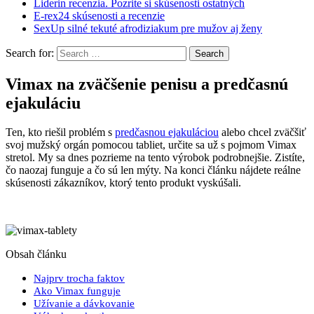
Liderin recenzia. Pozrite si skúsenosti ostatných
E-rex24 skúsenosti a recenzie
SexUp silné tekuté afrodiziakum pre mužov aj ženy
Search for:
Vimax na zväčšenie penisu a predčasnú
ejakuláciu
Ten, kto riešil problém s
predčasnou ejakuláciou
alebo chcel zväčšiť
svoj mužský orgán pomocou tabliet, určite sa už s pojmom Vimax
stretol. My sa dnes pozrieme na tento výrobok podrobnejšie. Zistíte,
čo naozaj funguje a čo sú len mýty. Na konci článku nájdete reálne
skúsenosti zákazníkov, ktorý tento produkt vyskúšali.
Obsah článku
Najprv trocha faktov
Ako Vimax funguje
Užívanie a dávkovanie