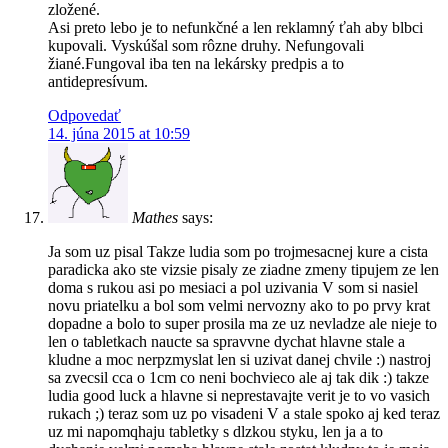
zložené.
Asi preto lebo je to nefunkčné a len reklamný ťah aby blbci
kupovali. Vyskúšal som rôzne druhy. Nefungovali
žiané.Fungoval iba ten na lekársky predpis a to
antidepresívum.
Odpovedať
14. júna 2015 at 10:59
Mathes
says:
Ja som uz pisal Takze ludia som po trojmesacnej kure a cista
paradicka ako ste vizsie pisaly ze ziadne zmeny tipujem ze len
doma s rukou asi po mesiaci a pol uzivania V som si nasiel
novu priatelku a bol som velmi nervozny ako to po prvy krat
dopadne a bolo to super prosila ma ze uz nevladze ale nieje to
len o tabletkach naucte sa spravvne dychat hlavne stale a
kludne a moc nerpzmyslat len si uzivat danej chvile :) nastroj
sa zvecsil cca o 1cm co neni bochvieco ale aj tak dik :) takze
ludia good luck a hlavne si neprestavajte verit je to vo vasich
rukach ;) teraz som uz po visadeni V a stale spoko aj ked teraz
uz mi napomqhaju tabletky s dlzkou styku, len ja a to