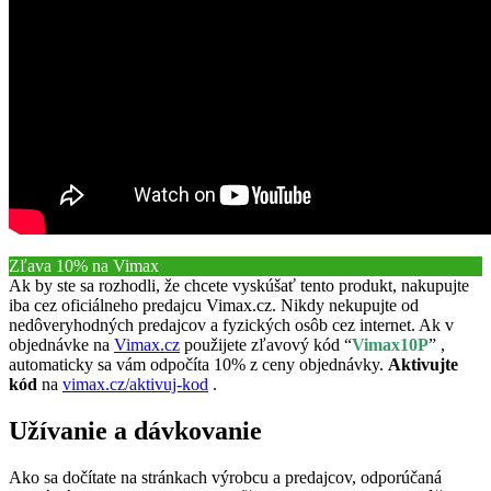
Zľava 10% na Vimax
Ak by ste sa rozhodli, že chcete vyskúšať tento produkt, nakupujte
iba cez oficiálneho predajcu Vimax.cz. Nikdy nekupujte od
nedôveryhodných predajcov a fyzických osôb cez internet. Ak v
objednávke na
Vimax.cz
použijete zľavový kód “
Vimax10P
” ,
automaticky sa vám odpočíta 10% z ceny objednávky.
Aktivujte
kód
na
vimax.cz/aktivuj-kod
.
Užívanie a dávkovanie
Ako sa dočítate na stránkach výrobcu a predajcov, odporúčaná