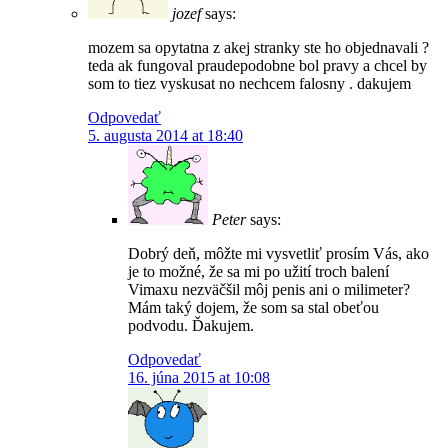
jozef
says:
mozem sa opytatna z akej stranky ste ho objednavali ?
teda ak fungoval praudepodobne bol pravy a chcel by
som to tiez vyskusat no nechcem falosny . dakujem
Odpovedať
5. augusta 2014 at 18:40
Peter
says:
Dobrý deň, môžte mi vysvetliť prosím Vás, ako
je to možné, že sa mi po užití troch balení
Vimaxu nezväčšil môj penis ani o milimeter?
Mám taký dojem, že som sa stal obeťou
podvodu. Ďakujem.
Odpovedať
16. júna 2015 at 10:08