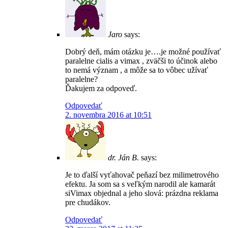
Jaro
says:
Dobrý deň, mám otázku je….je možné používať
paralelne cialis a vimax , zväčši to účinok alebo
to nemá význam , a môže sa to vôbec užívať
paralelne?
Ďakujem za odpoveď.
Odpovedať
2. novembra 2016 at 10:51
dr. Ján B.
says:
Je to ďalší vyťahovač peňazí bez milimetrového
efektu. Ja som sa s veľkým narodil ale kamarát
siVimax objednal a jeho slová: prázdna reklama
pre chudákov.
Odpovedať