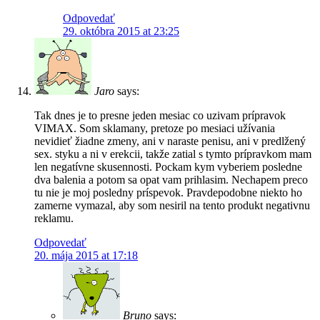
Odpovedať
29. októbra 2015 at 23:25
Jaro
says:
Tak dnes je to presne jeden mesiac co uzivam prípravok
VIMAX. Som sklamany, pretoze po mesiaci užívania
nevidieť žiadne zmeny, ani v naraste penisu, ani v predlžený
sex. styku a ni v erekcii, takže zatial s tymto prípravkom mam
len negatívne skusennosti. Pockam kym vyberiem posledne
dva balenia a potom sa opat vam prihlasim. Nechapem preco
tu nie je moj posledny príspevok. Pravdepodobne niekto ho
zamerne vymazal, aby som nesiril na tento produkt negativnu
reklamu.
Odpovedať
20. mája 2015 at 17:18
Bruno
says: